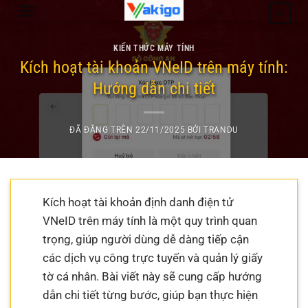
Chuyển
0
đến
nội
KIẾN THỨC MÁY TÍNH
dung
Kích hoạt tài khoản VNeID trên máy tính:
Hướng dẫn chi tiết
ĐÃ ĐĂNG TRÊN
22/11/2025
BỞI
TRANDU
Kích hoạt tài khoản định danh điện tử
VNeID trên máy tính là một quy trình quan
trọng, giúp người dùng dễ dàng tiếp cận
các dịch vụ công trực tuyến và quản lý giấy
tờ cá nhân. Bài viết này sẽ cung cấp hướng
dẫn chi tiết từng bước, giúp bạn thực hiện