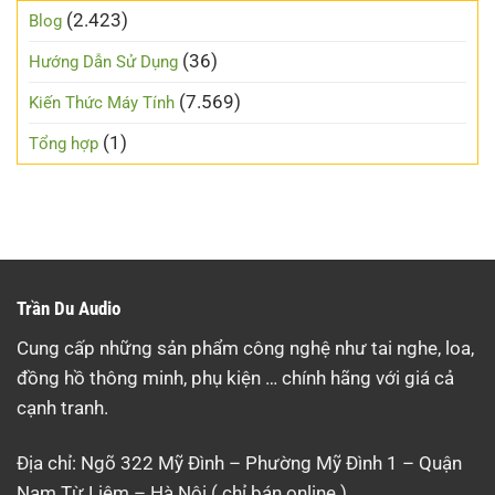
(2.423)
Blog
(36)
Hướng Dẫn Sử Dụng
(7.569)
Kiến Thức Máy Tính
(1)
Tổng hợp
Trần Du Audio
Cung cấp những sản phẩm công nghệ như tai nghe, loa,
đồng hồ thông minh, phụ kiện … chính hãng với giá cả
cạnh tranh.
Địa chỉ: Ngõ 322 Mỹ Đình – Phường Mỹ Đình 1 – Quận
Nam Từ Liêm – Hà Nội ( chỉ bán online )