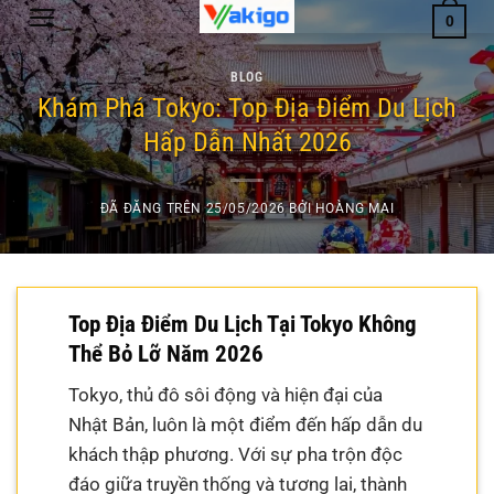
Chuyển
0
đến
nội
BLOG
dung
Khám Phá Tokyo: Top Địa Điểm Du Lịch
Hấp Dẫn Nhất 2026
ĐÃ ĐĂNG TRÊN
25/05/2026
BỞI
HOÀNG MAI
Top Địa Điểm Du Lịch Tại Tokyo Không
Thể Bỏ Lỡ Năm 2026
Tokyo, thủ đô sôi động và hiện đại của
Nhật Bản, luôn là một điểm đến hấp dẫn du
khách thập phương. Với sự pha trộn độc
đáo giữa truyền thống và tương lai, thành