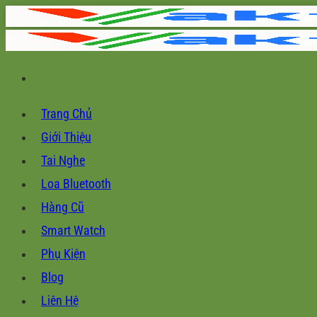
Chuyển
đến
nội
dung
Trang Chủ
Giới Thiệu
Tai Nghe
Loa Bluetooth
Hàng Cũ
Smart Watch
Phụ Kiện
Blog
Liên Hệ