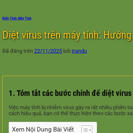
Kiến Thức Máy Tính
Diệt virus trên máy tính: Hướng
Đã đăng trên
22/11/2025
bởi
trandu
1. Tóm tắt các bước chính để diệt virus
Việc máy tính bị nhiễm virus gây ra rất nhiều phiền t
cách hiệu quả, bạn có thể thực hiện theo các bước sa
Xem Nội Dung Bài Viết