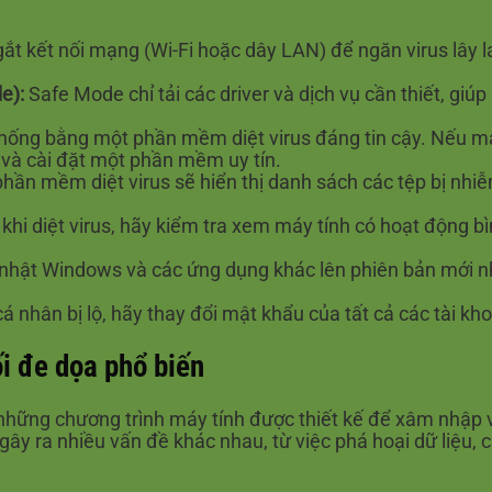
gắt kết nối mạng (Wi-Fi hoặc dây LAN) để ngăn virus lây l
e):
Safe Mode chỉ tải các driver và dịch vụ cần thiết, giú
hống bằng một phần mềm diệt virus đáng tin cậy. Nếu máy 
ề và cài đặt một phần mềm uy tín.
phần mềm diệt virus sẽ hiển thị danh sách các tệp bị nhi
khi diệt virus, hãy kiểm tra xem máy tính có hoạt động bìn
hật Windows và các ứng dụng khác lên phiên bản mới nhấ
á nhân bị lộ, hãy thay đổi mật khẩu của tất cả các tài kh
ối đe dọa phổ biến
 những chương trình máy tính được thiết kế để xâm nhập 
gây ra nhiều vấn đề khác nhau, từ việc phá hoại dữ liệu,