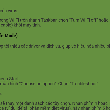
của virus.
ng Wi-Fi trên thanh Taskbar, chọn “Turn Wi-Fi off” hoặc “
cable) khỏi máy tính.
afe Mode)
 tối thiểu các driver và dịch vụ, giúp vô hiệu hóa nhiều
menu Start.
y màn hình “Choose an option”. Chọn “Troubleshoot”.
).
ạn sẽ thấy một danh sách các tùy chọn. Nhấn phím 4 hoặc
 (ví dụ: để tải phần mềm diệt virus), hãy nhấn phím 5 