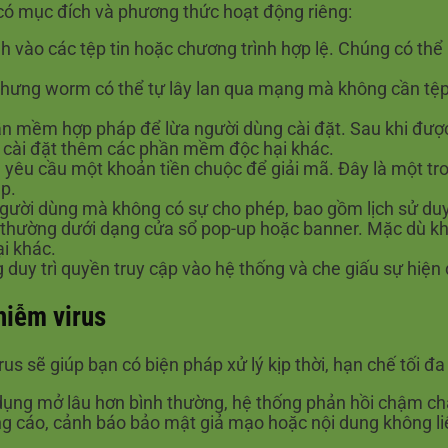
có mục đích và phương thức hoạt động riêng:
 vào các tệp tin hoặc chương trình hợp lệ. Chúng có thể
nhưng worm có thể tự lây lan qua mạng mà không cần tệp
n mềm hợp pháp để lừa người dùng cài đặt. Sau khi được 
c cài đặt thêm các phần mềm độc hại khác.
 yêu cầu một khoản tiền chuộc để giải mã. Đây là một tr
p.
gười dùng mà không có sự cho phép, bao gồm lịch sử duyệ
hường dưới dạng cửa sổ pop-up hoặc banner. Mặc dù khôn
i khác.
 duy trì quyền truy cập vào hệ thống và che giấu sự hiệ
hiễm virus
s sẽ giúp bạn có biện pháp xử lý kịp thời, hạn chế tối đa 
ụng mở lâu hơn bình thường, hệ thống phản hồi chậm chạ
 cáo, cảnh báo bảo mật giả mạo hoặc nội dung không liê