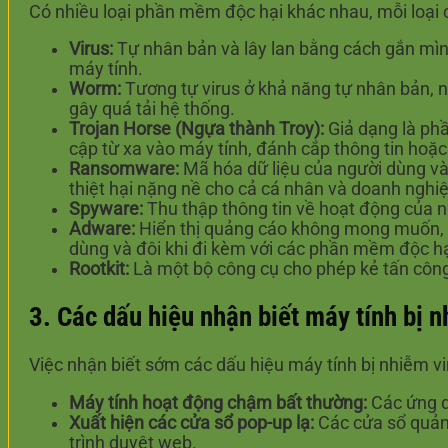
Có nhiều loại phần mềm độc hại khác nhau, mỗi loại 
Virus:
Tự nhân bản và lây lan bằng cách gắn mình
máy tính.
Worm:
Tương tự virus ở khả năng tự nhân bản, 
gây quá tải hệ thống.
Trojan Horse (Ngựa thành Troy):
Giả dạng là phầ
cập từ xa vào máy tính, đánh cắp thông tin hoặ
Ransomware:
Mã hóa dữ liệu của người dùng và
thiệt hại nặng nề cho cả cá nhân và doanh nghiệ
Spyware:
Thu thập thông tin về hoạt động của n
Adware:
Hiển thị quảng cáo không mong muốn, t
dùng và đôi khi đi kèm với các phần mềm độc hạ
Rootkit:
Là một bộ công cụ cho phép kẻ tấn công
3. Các dấu hiệu nhận biết máy tính bị n
Việc nhận biết sớm các dấu hiệu máy tính bị nhiễm viru
Máy tính hoạt động chậm bất thường:
Các ứng d
Xuất hiện các cửa sổ pop-up lạ:
Các cửa sổ quảng
trình duyệt web.