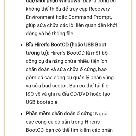
đặt/khôi phục Windows:
Đây là công cụ
không thể thiếu để truy cập Recovery
Environment hoặc Command Prompt,
giúp sửa chữa các lỗi liên quan đến khởi
động và hệ thống file.
Đĩa Hiren’s BootCD (hoặc USB Boot
tương tự):
Hiren’s BootCD là một bộ
công cụ đa năng chứa nhiều tiện ích
chẩn đoán và sửa chữa ổ cứng, bao
gồm cả các công cụ quản lý phân vùng
và sửa bad sector. Bạn có thể tải file
ISO về và ghi ra đĩa CD/DVD hoặc tạo
USB bootable.
Phần mềm chẩn đoán ổ cứng:
Ngoài
các công cụ có sẵn trong Hiren’s
BootCD, bạn có thể tìm kiếm các phần