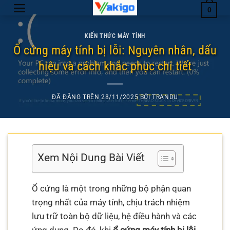
Chuyển
0
đến
nội
KIẾN THỨC MÁY TÍNH
dung
Ổ cứng máy tính bị lỗi: Nguyên nhân, dấu
hiệu và cách khắc phục chi tiết
ĐÃ ĐĂNG TRÊN
28/11/2025
BỞI
TRANDU
Xem Nội Dung Bài Viết
Ổ cứng là một trong những bộ phận quan
trọng nhất của máy tính, chịu trách nhiệm
lưu trữ toàn bộ dữ liệu, hệ điều hành và các