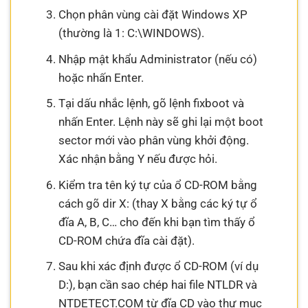
Chọn phân vùng cài đặt Windows XP
(thường là 1: C:\WINDOWS).
Nhập mật khẩu Administrator (nếu có)
hoặc nhấn Enter.
Tại dấu nhắc lệnh, gõ lệnh fixboot và
nhấn Enter. Lệnh này sẽ ghi lại một boot
sector mới vào phân vùng khởi động.
Xác nhận bằng Y nếu được hỏi.
Kiểm tra tên ký tự của ổ CD-ROM bằng
cách gõ dir X: (thay X bằng các ký tự ổ
đĩa A, B, C… cho đến khi bạn tìm thấy ổ
CD-ROM chứa đĩa cài đặt).
Sau khi xác định được ổ CD-ROM (ví dụ
D:), bạn cần sao chép hai file NTLDR và
NTDETECT.COM từ đĩa CD vào thư mục