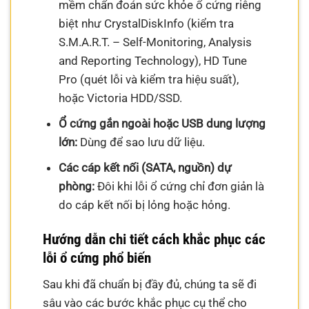
mềm chẩn đoán sức khỏe ổ cứng riêng
biệt như CrystalDiskInfo (kiểm tra
S.M.A.R.T. – Self-Monitoring, Analysis
and Reporting Technology), HD Tune
Pro (quét lỗi và kiểm tra hiệu suất),
hoặc Victoria HDD/SSD.
Ổ cứng gắn ngoài hoặc USB dung lượng
lớn:
Dùng để sao lưu dữ liệu.
Các cáp kết nối (SATA, nguồn) dự
phòng:
Đôi khi lỗi ổ cứng chỉ đơn giản là
do cáp kết nối bị lỏng hoặc hỏng.
Hướng dẫn chi tiết cách khắc phục các
lỗi ổ cứng phổ biến
Sau khi đã chuẩn bị đầy đủ, chúng ta sẽ đi
sâu vào các bước khắc phục cụ thể cho