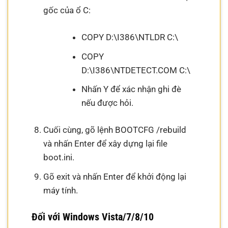
gốc của ổ C:
COPY D:\I386\NTLDR C:\
COPY
D:\I386\NTDETECT.COM C:\
Nhấn Y để xác nhận ghi đè
nếu được hỏi.
Cuối cùng, gõ lệnh BOOTCFG /rebuild
và nhấn Enter để xây dựng lại file
boot.ini.
Gõ exit và nhấn Enter để khởi động lại
máy tính.
Đối với Windows Vista/7/8/10