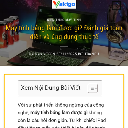
Chuyển
0
đến
nội
KIẾN THỨC MÁY TÍNH
dung
Máy tính bảng làm được gì? Đánh giá toàn
diện và ứng dụng thực tế
ĐÃ ĐĂNG TRÊN
28/11/2025
BỞI
TRANDU
Xem Nội Dung Bài Viết
Với sự phát triển không ngừng của công
nghệ,
máy tính bảng làm được gì
không
còn là câu hỏi đơn giản. Từ khi chiếc iPad