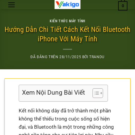
Chuyển
0
đến
nội
KIẾN THỨC MÁY TÍNH
dung
Hướng Dẫn Chi Tiết Cách Kết Nối Bluetooth
iPhone Với Máy Tính
ĐÃ ĐĂNG TRÊN
28/11/2025
BỞI
TRANDU
Xem Nội Dung Bài Viết
Kết nối không dây đã trở thành một phần
không thể thiếu trong cuộc sống số hiện
đại, và Bluetooth là một trong những công