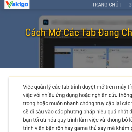
Chuyển
TRANG CHỦ
G
đến
nội
dung
Cách Mở Các Tab Đang Chạ
Việc quản lý các tab trình duyệt mở trên máy tí
việc với nhiều ứng dụng hoặc nghiên cứu thông
trọng hoặc muốn nhanh chóng truy cập lại các 
sẽ đi sâu vào các phương pháp hiệu quả nhất đ
bạn tối ưu hóa quy trình làm việc và không bỏ l
trình viên bận rộn hay game thủ say mê khám 