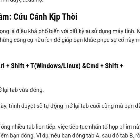
ầm: Cứu Cánh Kịp Thời
ng là điều khá phổ biến với bất kỳ ai sử dụng máy tính.
 những công cụ hữu ích để giúp bạn khắc phục sự cố này 
l + Shift + T(Windows/Linux) &Cmd + Shift +
 lại tab vừa đóng.
ày, trình duyệt sẽ tự động mở lại tab cuối cùng mà bạn đ
ng nhiều tab liên tiếp, việc tiếp tục nhấn tổ hợp phím nà
điểm bạn đóng. Ví dụ, nếu bạn đóng tab A, sau đó tab B, rồ