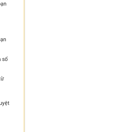
bạn
bạn
a sổ
từ
uyệt