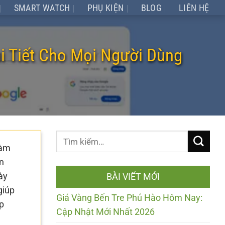
SMART WATCH
PHỤ KIỆN
BLOG
LIÊN HỆ
i Tiết Cho Mọi Người Dùng
làm
n
ày
BÀI VIẾT MỚI
giúp
Giá Vàng Bến Tre Phú Hào Hôm Nay:
p
Cập Nhật Mới Nhất 2026