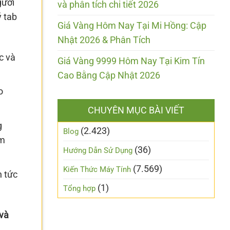
gười
và phân tích chi tiết 2026
 tab
Giá Vàng Hôm Nay Tại Mi Hồng: Cập
Nhật 2026 & Phân Tích
c và
Giá Vàng 9999 Hôm Nay Tại Kim Tín
Cao Bằng Cập Nhật 2026
o
CHUYÊN MỤC BÀI VIẾT
g
(2.423)
Blog
àm
(36)
Hướng Dẫn Sử Dụng
(7.569)
Kiến Thức Máy Tính
n tức
(1)
Tổng hợp
và