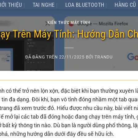
IỚI THIỆU
TAI NGHE
LOA BLUETOOTH
HÀNG CŨ
KIẾN THỨC MÁY TÍNH
y Trên Máy Tính: Hướng Dẫn Ch
ĐÃ ĐĂNG TRÊN
22/11/2025
BỞI
TRANDU
nh có thể trở nên lộn xộn, đặc biệt khi bạn thường xuyên 
 tin đa dạng. Đôi khi, bạn vô tình đóng nhầm một tab qua
trang đã xem trước đó. Hiểu được nhu cầu này, bài viết n
ể mở lại các tab đã đóng hoặc đang chạy trên máy tính, 
ỡ bất kỳ thông tin nào. Dù bạn là người dùng phổ thông, lậ
phá, những hướng dẫn dưới đây đều sẽ hữu ích.