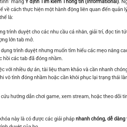
 tính” mang
Ý định Tìm kiếm Thông tin (Informational)
. N
ể về cách thực hiện một hành động liên quan đến quản lý
thể là:
trình duyệt cho các nhu cầu cá nhân, giải trí, đọc tin tứ
ượng lớn tab mở.
 dụng trình duyệt nhưng muốn tìm hiểu các mẹo nâng ca
c hồi các tab đã đóng nhầm.
c với nhiều dự án, tài liệu tham khảo và cần nhanh chón
khi vô tình đóng nhầm hoặc cần khôi phục lại trạng thái l
a cứu hướng dẫn chơi game, xem stream, hoặc theo dõi ti
 khóa này là có được các giải pháp
nhanh chóng, dễ dàng 
rình duyệt của họ.