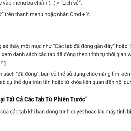
c vào menu ba chấm (…) > “Lịch sử”.
” trên thanh menu hoặc nhấn Cmd + Y.
ng sẽ thấy một mục như “Các tab đã đóng gần đây” hoặc 
ể xem danh sách các tab đã đóng theo trình tự thời gian v
úng.
h sách “đã đóng”, bạn có thể sử dụng chức năng tìm kiế
 web cụ thể dựa trên tên hoặc từ khóa liên quan đến nội du
i Tất Cả Các Tab Từ Phiên Trước”
 của các tab khi bạn đóng trình duyệt hoặc khi máy tính bị