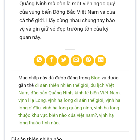
Quảng Ninh mà còn là một viên ngọc quý
của vùng biển Đông Bắc Việt Nam và của
cả thế giới. Hãy cùng nhau chung tay bảo
vệ và gìn giữ vẻ đẹp trường tồn của kỳ
quan này.
Mục nhập này đã được đăng trong
Blog
và được
gắn thẻ
di sản thiên nhiên thế giới
,
du lịch Việt
Nam
,
đặc sản Quảng Ninh
,
kinh tế biển Việt Nam
,
vịnh Hạ Long
,
vịnh hạ long di sản thế giới
,
vịnh hạ
long ở đâu
,
vịnh hạ long quảng ninh
,
vịnh hạ long
thuộc khu vực biển nào của việt nam?
,
vịnh hạ
long thuộc tỉnh nào
.
Di sản thiên nhiên nào