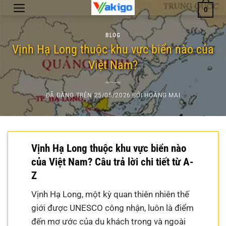
Chuyển
0
đến
nội
BLOG
dung
Vịnh Hạ Long thuộc khu vực biển nào của
Việt Nam?
ĐÃ ĐĂNG TRÊN
25/05/2026
BỞI
HOÀNG MAI
Vịnh Hạ Long thuộc khu vực biển nào
của Việt Nam? Câu trả lời chi tiết từ A-
Z
Vịnh Hạ Long, một kỳ quan thiên nhiên thế
giới được UNESCO công nhận, luôn là điểm
đến mơ ước của du khách trong và ngoài