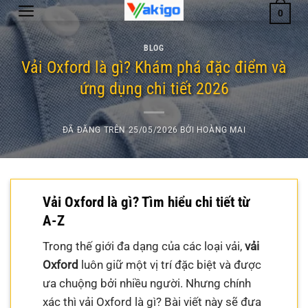
Chuyển
0
đến
nội
BLOG
dung
Vải Oxford là gì? Khám phá đặc điểm và
ứng dụng chi tiết 2026
ĐÃ ĐĂNG TRÊN
25/05/2026
BỞI
HOÀNG MAI
Vải Oxford là gì? Tìm hiểu chi tiết từ
A-Z
Trong thế giới đa dạng của các loại vải,
vải
Oxford
luôn giữ một vị trí đặc biệt và được
ưa chuộng bởi nhiều người. Nhưng chính
xác thì vải Oxford là gì? Bài viết này sẽ đưa