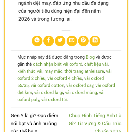
ngành dệt may, đáp ứng nhu cầu đa dạng
của người tiêu dùng hiện đại đến năm
2026 và trong tương lai.
Mục nhập này đã được đăng trong
Blog
và được
gắn thẻ
cách nhận biết vải oxford
,
chất liệu vải
,
kiến thức vải
,
may mặc
,
thời trang athleisure
,
vải
oxford 2 chiều
,
vải oxford 4 chiều
,
vải oxford
65/35
,
vải oxford cotton
,
vải oxford dày
,
vải oxford
dệt kim
,
vải oxford là gì
,
vải oxford mỏng
,
vải
oxford poly
,
vải oxford túi
.
Gen Y là gì? Đặc điểm
Chụp Hình Tiếng Anh Là
nổi bật và ảnh hưởng
Gì? Từ Vựng & Cấu Trúc
của thế hệ Y
Chuẩn 2026