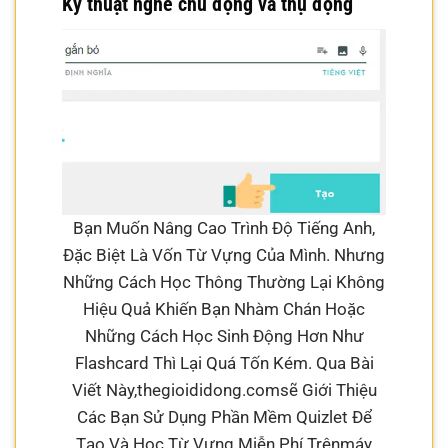
Kỹ thuật nghe chủ động và thụ động
Bạn Muốn Nâng Cao Trình Độ Tiếng Anh,
Đặc Biệt Là Vốn Từ Vựng Của Mình. Nhưng
Những Cách Học Thông Thường Lại Không
Hiệu Quả Khiến Bạn Nhàm Chán Hoặc
Những Cách Học Sinh Động Hơn Như
Flashcard Thì Lại Quá Tốn Kém. Qua Bài
Viết Này,thegioididong.comsẽ Giới Thiệu
Các Bạn Sử Dụng Phần Mềm Quizlet Để
Tạo Và Học Từ Vựng Miễn Phí Trênmáy