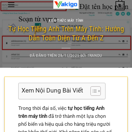
Chuyển
0
đến
nội
KIẾN THỨC MÁY TÍNH
dung
Tự Học Tiếng Anh Trên Máy Tính: Hướng
Dẫn Toàn Diện Từ A Đến Z
ĐÃ ĐĂNG TRÊN
28/11/2025
BỞI
TRANDU
Xem Nội Dung Bài Viết
Trong thời đại số, việc
tự học tiếng Anh
trên máy tính
đã trở thành một lựa chọn
phổ biến và hiệu quả cho hàng triệu người