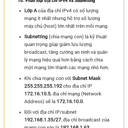
10. Phân loại địa chỉ IPv4 và Subnetting
Lớp A
của địa chỉ IPv4 có số lượng
mạng ít nhất nhưng hỗ trợ số lượng
máy chủ (host) lớn nhất trên mỗi mạng.
Subnetting
(chia mạng con) là kỹ thuật
quan trọng giúp giảm lưu lượng
broadcast, tăng cường an ninh và quản
lý mạng hiệu quả hơn bằng cách chia
một mạng lớn thành các mạng nhỏ hơn.
Khi chia mạng con với
Subnet Mask
255.255.255.192
cho địa chỉ IP
172.16.10.5
, địa chỉ mạng (Network
Address) sẽ là
172.16.10.0
.
Đối với địa chỉ IP/subnet
192.168.1.35/27
, địa chỉ broadcast của
mạng con này là
192.168.1.63
.