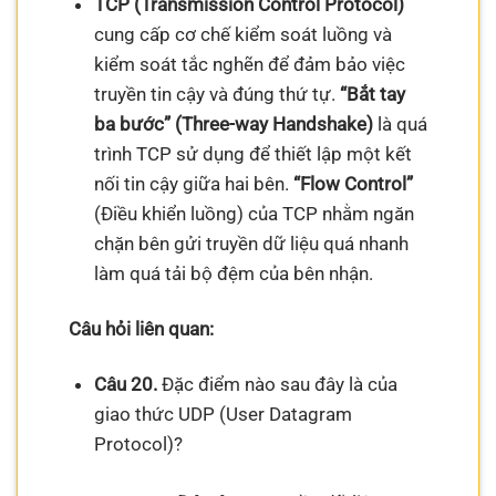
TCP (Transmission Control Protocol)
cung cấp cơ chế kiểm soát luồng và
kiểm soát tắc nghẽn để đảm bảo việc
truyền tin cậy và đúng thứ tự.
“Bắt tay
ba bước” (Three-way Handshake)
là quá
trình TCP sử dụng để thiết lập một kết
nối tin cậy giữa hai bên.
“Flow Control”
(Điều khiển luồng) của TCP nhằm ngăn
chặn bên gửi truyền dữ liệu quá nhanh
làm quá tải bộ đệm của bên nhận.
Câu hỏi liên quan:
Câu 20.
Đặc điểm nào sau đây là của
giao thức UDP (User Datagram
Protocol)?