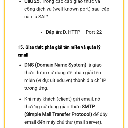
Câu 25.
Trong các cặp giao thức và
cổng dịch vụ (well-known port) sau, cặp
nào là SAI?
Đáp án:
D. HTTP – Port 22
15. Giao thức phân giải tên miền và quản lý
email
DNS (Domain Name System)
là giao
thức được sử dụng để phân giải tên
miền (ví dụ: uit.edu.vn) thành địa chỉ IP
tương ứng.
Khi máy khách (client) gửi email, nó
thường sử dụng giao thức
SMTP
(Simple Mail Transfer Protocol)
để đẩy
email đến máy chủ thư (mail server).