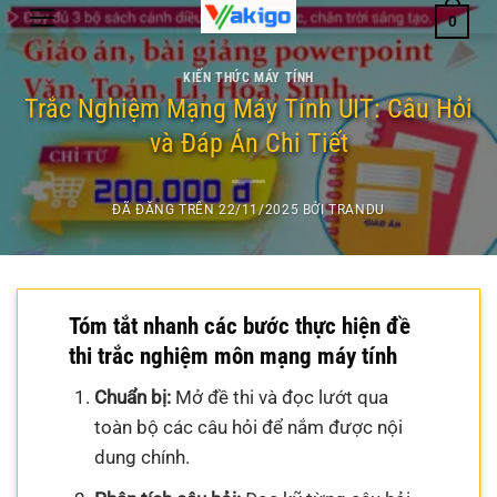
Chuyển
0
đến
nội
KIẾN THỨC MÁY TÍNH
dung
Trắc Nghiệm Mạng Máy Tính UIT: Câu Hỏi
và Đáp Án Chi Tiết
ĐÃ ĐĂNG TRÊN
22/11/2025
BỞI
TRANDU
Tóm tắt nhanh các bước thực hiện đề
thi trắc nghiệm môn mạng máy tính
Chuẩn bị:
Mở đề thi và đọc lướt qua
toàn bộ các câu hỏi để nắm được nội
dung chính.