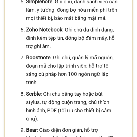
Simplenote
: Ghi chú, danh sách việc cần
làm, ý tưởng; đồng bộ hóa miễn phí trên
mọi thiết bị, bảo mật bằng mật mã.
Zoho Notebook
: Ghi chú đa định dạng,
đính kèm tệp tin, đồng bộ đám mây, hỗ
trợ ghi âm.
Boostnote
: Ghi chú, quản lý mã nguồn,
đoạn mã cho lập trình viên; hỗ trợ tô
sáng cú pháp hơn 100 ngôn ngữ lập
trình.
Scrble
: Ghi chú bằng tay hoặc bút
stylus, tự động cuộn trang, chú thích
hình ảnh, PDF (tối ưu cho thiết bị cảm
ứng).
Bear
: Giao diện đơn giản, hỗ trợ