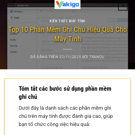
Chuyển
0
đến
nội
KIẾN THỨC MÁY TÍNH
dung
Top 10 Phần Mềm Ghi Chú Hiệu Quả Cho
Máy Tính
ĐÃ ĐĂNG TRÊN
22/11/2025
BỞI
TRANDU
Tóm tắt các bước sử dụng phần mềm
ghi chú
Dưới đây là danh sách các phần mềm ghi
chú trên máy tính được đánh giá cao, giúp
bạn tổ chức công việc hiệu quả: