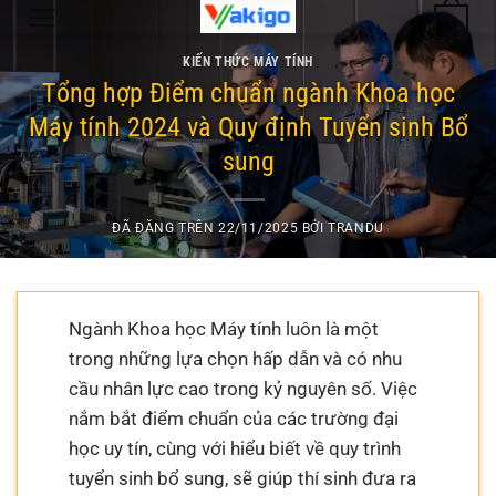
Chuyển
0
đến
KIẾN THỨC MÁY TÍNH
nội
Tổng hợp Điểm chuẩn ngành Khoa học
dung
Máy tính 2024 và Quy định Tuyển sinh Bổ
sung
ĐÃ ĐĂNG TRÊN
22/11/2025
BỞI
TRANDU
Ngành Khoa học Máy tính luôn là một
trong những lựa chọn hấp dẫn và có nhu
cầu nhân lực cao trong kỷ nguyên số. Việc
nắm bắt điểm chuẩn của các trường đại
học uy tín, cùng với hiểu biết về quy trình
tuyển sinh bổ sung, sẽ giúp thí sinh đưa ra