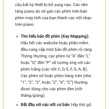
cầu bất kỳ thiết bị bổ sung nào. Các nền
tảng piano ảo sẽ gán các phím trên bàn
phím máy tính của bạn thành các nốt nhạc
trên piano.
Tìm hiểu bản đồ phím (Key Mapping):
Hầu hết các website hoặc phần mềm
đều cung cấp một bản đồ phím rõ ràng.
Thông thường, các phím từ “A” đến “L”
hoặc “Q” đến “P” sẽ tương ứng với các
phím trắng (các nốt C, D, E, F, G, A, B).
Các phím số hoặc phím hàng trên (như
“1”, “2”, “3”, hoặc “Z”, “X”, “C”) thường
được dùng cho các phím đen (nốt
thăng/giáng).
Bắt đầu với các nốt cơ bản:
Hãy thử gõ