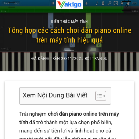
Chuyển
0
đến
nội
KIẾN THỨC MÁY TÍNH
dung
Tổng hợp các cách chơi đàn piano online
trên máy tính hiệu quả
ĐÃ ĐĂNG TRÊN
28/11/2025
BỞI
TRANDU
Xem Nội Dung Bài Viết
Trải nghiệm
chơi đàn piano online trên máy
tính
đã trở thành một lựa chọn phổ biến,
mang đến sự tiện lợi và linh hoạt cho cả