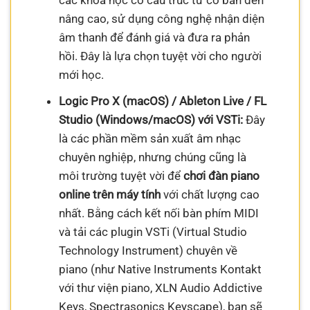
các khóa học có cấu trúc từ cơ bản đến
nâng cao, sử dụng công nghệ nhận diện
âm thanh để đánh giá và đưa ra phản
hồi. Đây là lựa chọn tuyệt vời cho người
mới học.
Logic Pro X (macOS) / Ableton Live / FL
Studio (Windows/macOS) với VSTi:
Đây
là các phần mềm sản xuất âm nhạc
chuyên nghiệp, nhưng chúng cũng là
môi trường tuyệt vời để
chơi đàn piano
online trên máy tính
với chất lượng cao
nhất. Bằng cách kết nối bàn phím MIDI
và tải các plugin VSTi (Virtual Studio
Technology Instrument) chuyên về
piano (như Native Instruments Kontakt
với thư viện piano, XLN Audio Addictive
Keys, Spectrasonics Keyscape), bạn sẽ