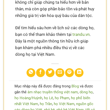
không chỉ giúp chúng ta hiểu hơn về bản
thân, mà còn góp phần bảo tồn và phát huy
những giá trị văn hóa quý báu của dân tộc.
Để tìm hiểu sâu hơn về lịch sử các dòng họ,
bạn có thể tham khảo thêm tại
trandu.vn
.
Đây là một nguồn thông tin hữu ích giúp
bạn khám phá nhiều điều thú vị về các
dòng họ tại Việt Nam.
Mục nhập này đã được đăng trong
Blog
và được
gắn thẻ
âm nhạc truyền thống việt nam
,
dòng họ
,
họ Hoàng/Huỳnh
,
họ Lê
,
họ Phạm
,
họ phổ biến
nhất Việt Nam
,
họ Trần
,
họ Việt Nam
,
nguồn gốc
các dòng họ Việt
,
phả hệ
,
phả hệ Việt Nam
,
tất cả