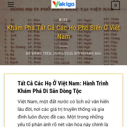
Chuyển
0
đến
nội
BLOG
dung
Khám Phá Tất Cả Các Họ Phổ Biến Ở Việt
Nam
ĐÃ ĐĂNG TRÊN
25/05/2026
BỞI
HOÀNG MAI
Tất Cả Các Họ Ở Việt Nam: Hành Trình
Khám Phá Di Sản Dòng Tộc
Việt Nam, một đất nước có lịch sử văn hiến
lâu đời, nơi các giá trị truyền thống và gia
đình luôn được đề cao. Một trong những
yếu tố phản ánh rõ nét văn hóa này chính là