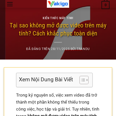
Chuyển
0
đến
nội
KIẾN THỨC MÁY TÍNH
dung
Tại sao không mở được video trên máy
tính? Cách khắc phục toàn diện
ĐÃ ĐĂNG TRÊN
28/11/2025
BỞI
TRANDU
Xem Nội Dung Bài Viết
Trong kỷ nguyên số, việc xem video đã trở
thành một phần không thể thiếu trong
công việc, học tập và giải trí. Tuy nhiên, tình