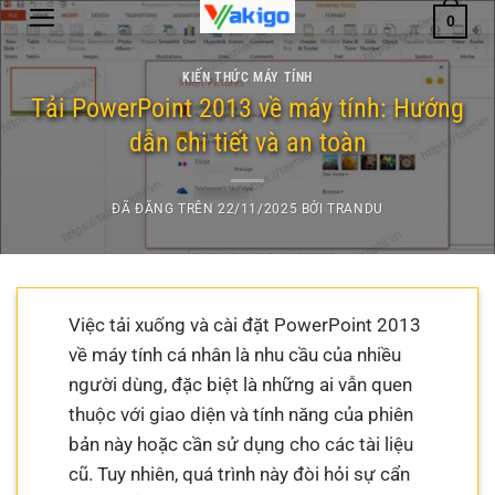
Chuyển
0
đến
nội
KIẾN THỨC MÁY TÍNH
dung
Tải PowerPoint 2013 về máy tính: Hướng
dẫn chi tiết và an toàn
ĐÃ ĐĂNG TRÊN
22/11/2025
BỞI
TRANDU
Việc tải xuống và cài đặt PowerPoint 2013
về máy tính cá nhân là nhu cầu của nhiều
người dùng, đặc biệt là những ai vẫn quen
thuộc với giao diện và tính năng của phiên
bản này hoặc cần sử dụng cho các tài liệu
cũ. Tuy nhiên, quá trình này đòi hỏi sự cẩn