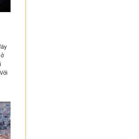
đây
 ở
i
Với