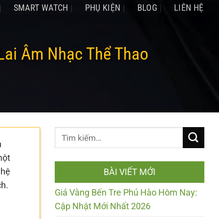
SMART WATCH
PHỤ KIỆN
BLOG
LIÊN HỆ
Lai Âm Nhạc Thể Thao
h
một
ghệ
BÀI VIẾT MỚI
ch.
Giá Vàng Bến Tre Phú Hào Hôm Nay:
Cập Nhật Mới Nhất 2026