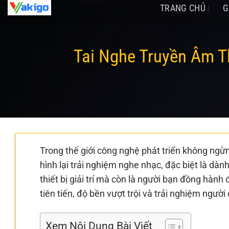
Chuyển
TRANG CHỦ
G
đến
nội
dung
Tai Nghe Truyền Âm 
Trong thế giới công nghệ phát triển không ngừ
hình lại trải nghiệm nghe nhạc, đặc biệt là dàn
thiết bị giải trí mà còn là người bạn đồng hàn
tiên tiến, độ bền vượt trội và trải nghiệm ngườ
Xem Nội Dung Bài Viết