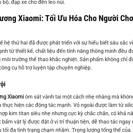
 bộ, đạp xe cho đến leo núi.
ương Xiaomi: Tối Ưu Hóa Cho Người Chơ
ế hệ thứ hai đã được phát triển với sự hiểu biết sâu sắc v
nh từ thiết kế, chất liệu đến tính năng thông minh đều 
ng môi trường thể thao khắc nghiệt. Sản phẩm không chỉ đ
công cụ hỗ trợ luyện tập chuyên nghiệp.
rội
ơng Xiaomi
ôm sát vành tai một cách nhẹ nhàng mà khôn
n thực hiện các động tác mạnh. Vỏ ngoài được làm từ sili
 hợp kim titan siêu nhẹ nhưng cực kỳ chắc chắn, có khả n
ấm vật lý được đặt ở vị trí thuận tiện, dễ thao tác ngay 
ểu tối đa tình trạng chạm nhầm. Trọng lượng tổng thể của