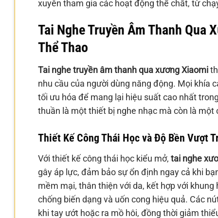
xuyên tham gia các hoạt động thể chất, từ chạy
Tai Nghe Truyền Âm Thanh Qua X
Thể Thao
Tai nghe truyền âm thanh qua xương Xiaomi
th
nhu cầu của người dùng năng động. Mọi khía cạ
tối ưu hóa để mang lại hiệu suất cao nhất tro
thuần là một thiết bị nghe nhạc mà còn là một 
Thiết Kế Công Thái Học và Độ Bền Vượt T
Với thiết kế công thái học kiểu mở,
tai nghe xư
gây áp lực, đảm bảo sự ổn định ngay cả khi bạ
mềm mại, thân thiện với da, kết hợp với khung
chống biến dạng và uốn cong hiệu quả. Các nút b
khi tay ướt hoặc ra mồ hôi, đồng thời giảm thi