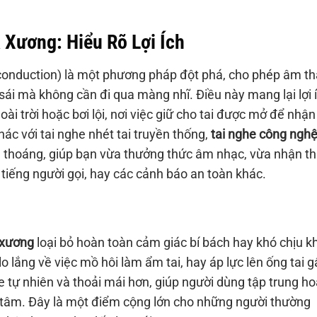
Xương: Hiểu Rõ Lợi Ích
onduction) là một phương pháp đột phá, cho phép âm t
 sái mà không cần đi qua màng nhĩ. Điều này mang lại lợi 
oài trời hoặc bơi lội, nơi việc giữ cho tai được mở để nhận
ác với tai nghe nhét tai truyền thống,
tai nghe công ngh
g thoáng, giúp bạn vừa thưởng thức âm nhạc, vừa nhận t
tiếng người gọi, hay các cảnh báo an toàn khác.
 xương
loại bỏ hoàn toàn cảm giác bí bách hay khó chịu kh
o lắng về việc mồ hôi làm ẩm tai, hay áp lực lên ống tai g
 tự nhiên và thoải mái hơn, giúp người dùng tập trung h
n tâm. Đây là một điểm cộng lớn cho những người thường