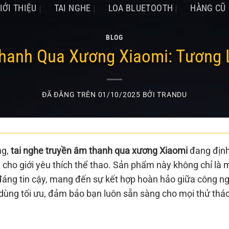
IỚI THIỆU
TAI NGHE
LOA BLUETOOTH
HÀNG CŨ
BLOG
Thanh Qua Xương Xiaomi: Tương 
ĐÃ ĐĂNG TRÊN
01/10/2025
BỞI
TRANDU
ng,
tai nghe truyền âm thanh qua xương Xiaomi
đang địn
h cho giới yêu thích thể thao. Sản phẩm này không chỉ là 
h đáng tin cậy, mang đến sự kết hợp hoàn hảo giữa công n
i dùng tối ưu, đảm bảo bạn luôn sẵn sàng cho mọi thử thá