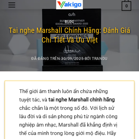
Chuyển
0
đến
nội
BLOG
dung
Tai nghe Marshall Chính Hãng: Đánh Giá
Chi Tiết Và Ưu Việt
ĐÃ ĐĂNG TRÊN
30/09/2025
BỞI
TRANDU
Thế giới âm thanh luôn ẩn chứa những
tuyệt tác, và
tai nghe Marshall chính hãng
chắc chắn là một trong số đó. Với lịch sử
lâu đời và di sản phong phú từ ngành công
nghiệp âm nhạc, Marshall đã khẳng định vị
thế của mình trong lòng giới mộ điệu. Hãy