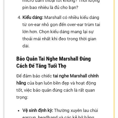
micro đàm thoại tốt không? Thời lượng
pin bao nhiêu là đủ cho bạn?
Kiểu dáng:
Marshall có nhiều kiểu dáng
từ on-ear nhỏ gọn đến over-ear trùm tai
lớn hơn. Chọn kiểu dáng mang lại sự
thoải mái nhất khi đeo trong thời gian
dài.
Bảo Quản Tai Nghe Marshall Đúng
Cách Để Tăng Tuổi Thọ
Để đảm bảo chiếc
tai nghe Marshall chính
hãng
của bạn luôn bền đẹp và hoạt động
tốt, việc bảo quản đúng cách là rất quan
trọng:
Vệ sinh định kỳ:
Thường xuyên lau chùi
earcup, headband và các kẽ hở bằng