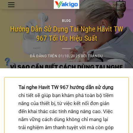
Chuyển
0
đến
nội
BLOG
dung
Hướng Dẫn Sử Dụng Tai Nghe Havit TW
967 Tối Ưu Hiệu Suất
ĐÃ ĐĂNG TRÊN
01/10/2025
BỞI
TRANDU
Tai nghe Havit TW 967 hướng dẫn sử dụng
chi tiết sẽ giúp bạn khám phá toàn bộ tiềm
năng của thiết bị, từ việc kết nối đơn giản
đến khai thác các tính năng nâng cao. Việc
nắm vững cách dùng không chỉ mang lại
trải nghiệm âm thanh tuyệt vời mà còn góp