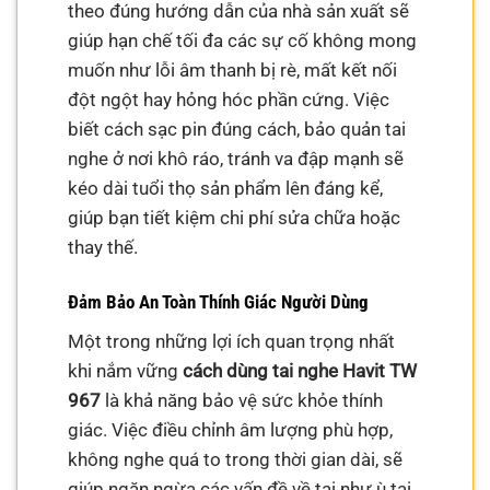
theo đúng hướng dẫn của nhà sản xuất sẽ
giúp hạn chế tối đa các sự cố không mong
muốn như lỗi âm thanh bị rè, mất kết nối
đột ngột hay hỏng hóc phần cứng. Việc
biết cách sạc pin đúng cách, bảo quản tai
nghe ở nơi khô ráo, tránh va đập mạnh sẽ
kéo dài tuổi thọ sản phẩm lên đáng kể,
giúp bạn tiết kiệm chi phí sửa chữa hoặc
thay thế.
Đảm Bảo An Toàn Thính Giác Người Dùng
Một trong những lợi ích quan trọng nhất
khi nắm vững
cách dùng tai nghe Havit TW
967
là khả năng bảo vệ sức khỏe thính
giác. Việc điều chỉnh âm lượng phù hợp,
không nghe quá to trong thời gian dài, sẽ
giúp ngăn ngừa các vấn đề về tai như ù tai