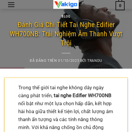
Chuyển
0
đến
BLOG
nội
Đánh Giá Chi Tiết Tai Nghe Edifier
dung
WH700NB: Trải Nghiệm Âm Thanh Vượt
Trội
ĐÃ ĐĂNG TRÊN
01/10/2025
BỞI
TRANDU
Trong thế giới tai nghe không dây ngày
càng phát triển,
tai nghe Edifier WH700NB
nổi bật như một lựa chọn hấp dẫn, kết hợp
hài hòa giữa thiết kế tiện lợi, chất lượng âm
thanh ấn tượng và các tính năng thông
minh. Với khả năng chống ồn chủ động