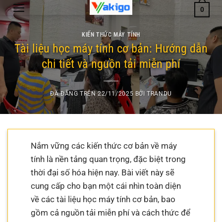
Chuyển
0
đến
nội
KIẾN THỨC MÁY TÍNH
dung
Tài liệu học máy tính cơ bản: Hướng dẫn
chi tiết và nguồn tải miễn phí
ĐÃ ĐĂNG TRÊN
22/11/2025
BỞI
TRANDU
Nắm vững các kiến thức cơ bản về máy
tính là nền tảng quan trọng, đặc biệt trong
thời đại số hóa hiện nay. Bài viết này sẽ
cung cấp cho bạn một cái nhìn toàn diện
về các tài liệu học máy tính cơ bản, bao
gồm cả nguồn tải miễn phí và cách thức để