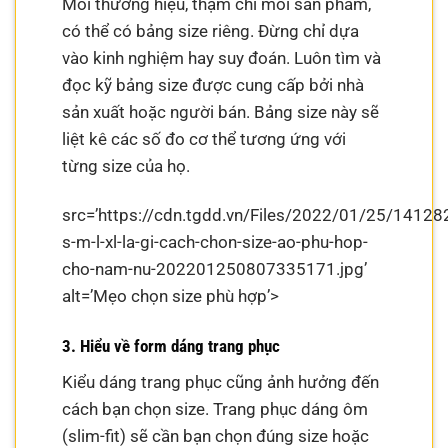
Mỗi thương hiệu, thậm chí mỗi sản phẩm,
có thể có bảng size riêng. Đừng chỉ dựa
vào kinh nghiệm hay suy đoán. Luôn tìm và
đọc kỹ bảng size được cung cấp bởi nhà
sản xuất hoặc người bán. Bảng size này sẽ
liệt kê các số đo cơ thể tương ứng với
từng size của họ.
src=’https://cdn.tgdd.vn/Files/2022/01/25/14128
s-m-l-xl-la-gi-cach-chon-size-ao-phu-hop-
cho-nam-nu-202201250807335171.jpg’
alt=’Mẹo chọn size phù hợp’>
3. Hiểu về form dáng trang phục
Kiểu dáng trang phục cũng ảnh hưởng đến
cách bạn chọn size. Trang phục dáng ôm
(slim-fit) sẽ cần bạn chọn đúng size hoặc