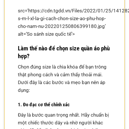
src=’https://cdn.tgdd.vn/Files/2022/01/25/14128
s-m-l-xl-la-gi-cach-chon-size-ao-phu-hop-
cho-nam-nu-202201250806399180.jpg’
alt=’So sánh size quốc tế’>
Làm thế nào để chọn size quần áo phù
hợp?
Chọn đúng size là chìa khóa để bạn trông
thật phong cách và cảm thấy thoải mái.
Dưới đây là các bước và mẹo bạn nên áp
dụng:
1. Đo đạc cơ thể chính xác
Đây là bước quan trọng nhất. Hãy chuẩn bị
một chiếc thước dây và nhờ người khác