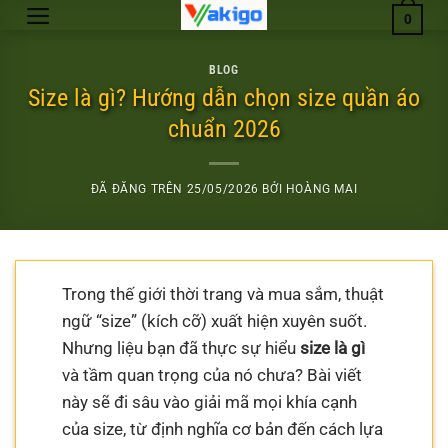
Chuyển
0
đến
nội
BLOG
dung
Size là gì? Hướng dẫn chọn size quần áo
chuẩn 2026
ĐÃ ĐĂNG TRÊN
25/05/2026
BỞI
HOÀNG MAI
Trong thế giới thời trang và mua sắm, thuật
ngữ “size” (kích cỡ) xuất hiện xuyên suốt.
Nhưng liệu bạn đã thực sự hiểu
size là gì
và tầm quan trọng của nó chưa? Bài viết
này sẽ đi sâu vào giải mã mọi khía cạnh
của size, từ định nghĩa cơ bản đến cách lựa