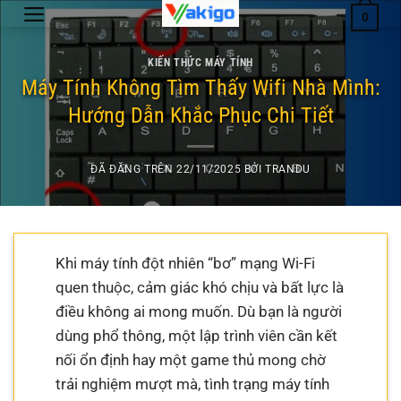
Chuyển
0
đến
nội
KIẾN THỨC MÁY TÍNH
dung
Máy Tính Không Tìm Thấy Wifi Nhà Mình:
Hướng Dẫn Khắc Phục Chi Tiết
ĐÃ ĐĂNG TRÊN
22/11/2025
BỞI
TRANDU
Khi máy tính đột nhiên “bơ” mạng Wi-Fi
quen thuộc, cảm giác khó chịu và bất lực là
điều không ai mong muốn. Dù bạn là người
dùng phổ thông, một lập trình viên cần kết
nối ổn định hay một game thủ mong chờ
trải nghiệm mượt mà, tình trạng máy tính