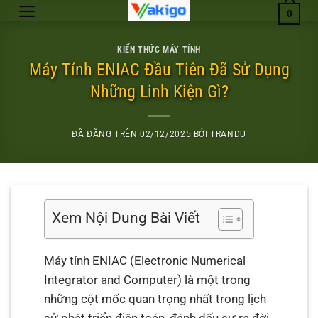
Chuyển
0
đến
nội
KIẾN THỨC MÁY TÍNH
dung
Máy Tính ENIAC Đầu Tiên Đã Sử Dụng
Những Linh Kiện Gì?
ĐÃ ĐĂNG TRÊN
02/12/2025
BỞI
TRANDU
Xem Nội Dung Bài Viết
Máy tính ENIAC (Electronic Numerical
Integrator and Computer) là một trong
những cột mốc quan trọng nhất trong lịch