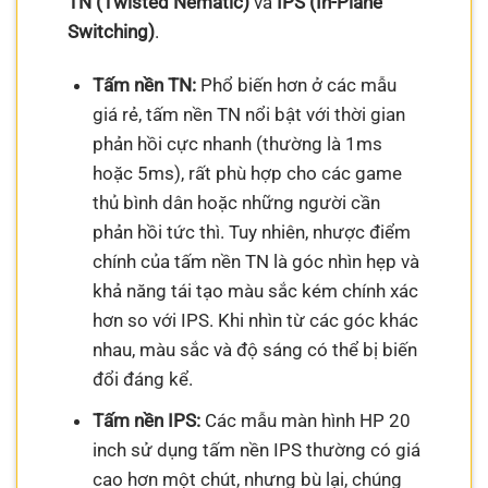
TN (Twisted Nematic)
và
IPS (In-Plane
Switching)
.
Tấm nền TN:
Phổ biến hơn ở các mẫu
giá rẻ, tấm nền TN nổi bật với thời gian
phản hồi cực nhanh (thường là 1ms
hoặc 5ms), rất phù hợp cho các game
thủ bình dân hoặc những người cần
phản hồi tức thì. Tuy nhiên, nhược điểm
chính của tấm nền TN là góc nhìn hẹp và
khả năng tái tạo màu sắc kém chính xác
hơn so với IPS. Khi nhìn từ các góc khác
nhau, màu sắc và độ sáng có thể bị biến
đổi đáng kể.
Tấm nền IPS:
Các mẫu màn hình HP 20
inch sử dụng tấm nền IPS thường có giá
cao hơn một chút, nhưng bù lại, chúng