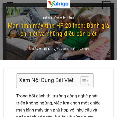
Chuyển
0
đến
nội
KIẾN THỨC MÁY TÍNH
dung
Màn hình máy tính HP 20 inch: Đánh giá
chi tiết và những điều cần biết
ĐÃ ĐĂNG TRÊN
02/12/2025
BỞI
TRANDU
Xem Nội Dung Bài Viết
Trong bối cảnh thị trường công nghệ phát
triển không ngừng, việc lựa chọn một chiếc
màn hình máy tính phù hợp với nhu cầu và