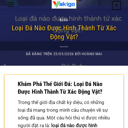
Chuyển
0
đến
nội
BLOG
dung
Loại Đá Nào Được Hình Thành Từ Xác
Động Vật?
ĐÃ ĐĂNG TRÊN
25/05/2026
BỞI
HOÀNG MAI
Khám Phá Thế Giới Đá: Loại Đá Nào
Được Hình Thành Từ Xác Động Vật?
Trong thế giới địa chất kỳ diệu, có những
loại đá mang trong mình câu chuyện về sự
sống đã qua. Một câu hỏi thú vị được nhiều
người đặt ra là:
loại đá nào được hình