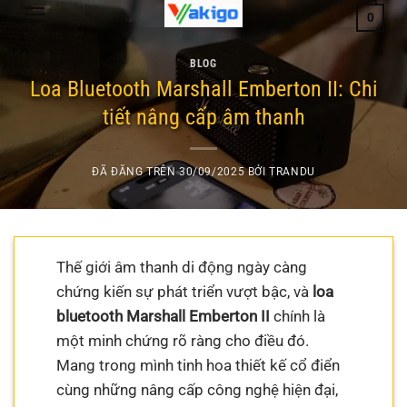
Chuyển
0
đến
nội
BLOG
dung
Loa Bluetooth Marshall Emberton II: Chi
tiết nâng cấp âm thanh
ĐÃ ĐĂNG TRÊN
30/09/2025
BỞI
TRANDU
Thế giới âm thanh di động ngày càng
chứng kiến sự phát triển vượt bậc, và
loa
bluetooth Marshall Emberton II
chính là
một minh chứng rõ ràng cho điều đó.
Mang trong mình tinh hoa thiết kế cổ điển
cùng những nâng cấp công nghệ hiện đại,