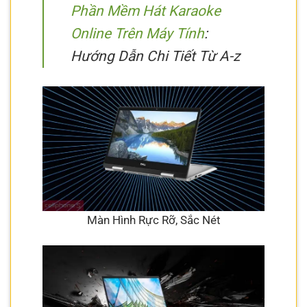
Phần Mềm Hát Karaoke
Online Trên Máy Tính
:
Hướng Dẫn Chi Tiết Từ A-z
Màn Hình Rực Rỡ, Sắc Nét