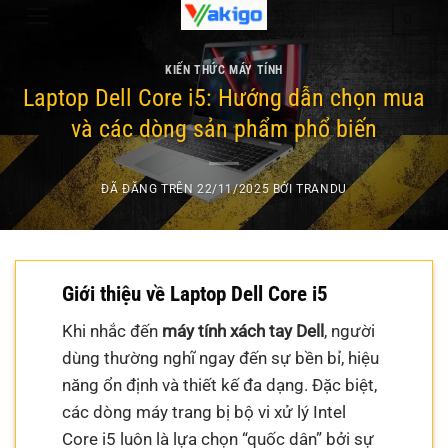
Chuyển
0
đến
nội
KIẾN THỨC MÁY TÍNH
dung
Laptop Dell Core i5: Hướng dẫn chọn mua
và các dòng sản phẩm phổ biến
ĐÃ ĐĂNG TRÊN
22/11/2025
BỞI
TRANDU
Giới thiệu về Laptop Dell Core i5
Khi nhắc đến
máy tính xách tay Dell
, người
dùng thường nghĩ ngay đến sự bền bỉ, hiệu
năng ổn định và thiết kế đa dạng. Đặc biệt,
các dòng máy trang bị bộ vi xử lý Intel
Core i5 luôn là lựa chọn “quốc dân” bởi sự