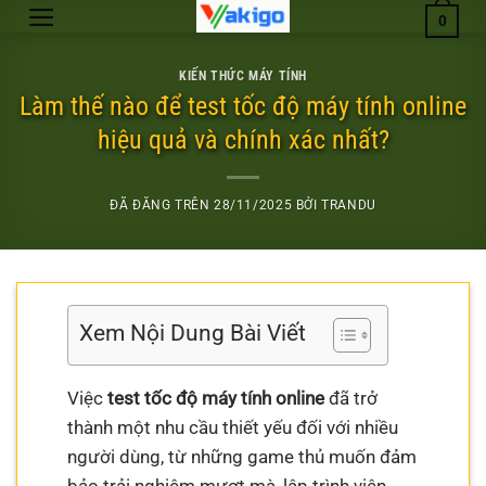
Chuyển
0
đến
nội
KIẾN THỨC MÁY TÍNH
dung
Làm thế nào để test tốc độ máy tính online
hiệu quả và chính xác nhất?
ĐÃ ĐĂNG TRÊN
28/11/2025
BỞI
TRANDU
Xem Nội Dung Bài Viết
Việc
test tốc độ máy tính online
đã trở
thành một nhu cầu thiết yếu đối với nhiều
người dùng, từ những game thủ muốn đảm