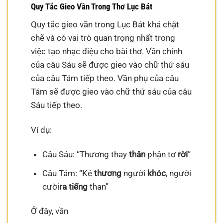
Quy Tắc Gieo Vần Trong Thơ Lục Bát
Quy tắc gieo vần trong Lục Bát khá chặt
chẽ và có vai trò quan trọng nhất trong
việc tạo nhạc điệu cho bài thơ. Vần chính
của câu Sáu sẽ được gieo vào chữ thứ sáu
của câu Tám tiếp theo. Vần phụ của câu
Tám sẽ được gieo vào chữ thứ sáu của câu
Sáu tiếp theo.
Ví dụ:
Câu Sáu: “Thương thay
thân
phận tơ
rời
”
Câu Tám: “Kẻ
thương
người
khóc
, người
cười
ra
tiếng
than”
Ở đây, vần