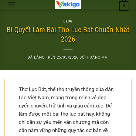
Chuyển
0
đến
nội
BLOG
dung
Bí Quyết Làm Bài Thơ Lục Bát Chuẩn Nhất
2026
ĐÃ ĐĂNG TRÊN
25/05/2026
BỞI
HOÀNG MAI
Thơ Lục Bát, thể thơ truyền thống của dân
tộc Việt Nam, mang trong mình vẻ đẹp
uyển chuyển, trữ tình và giàu cảm xúc. Để
làm được một bài thơ lục bát hay, không
chỉ cần sự yêu mến văn chương mà còn
cần nắm vững những quy tắc cơ bản về