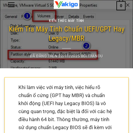
Chuyển
0
đến
nội
KIẾN THỨC MÁY TÍNH
dung
Kiểm Tra Máy Tính Chuẩn UEFI/GPT Hay
Legacy/MBR
ĐÃ ĐĂNG TRÊN
22/11/2025
BỞI
TRANDU
Khi làm việc với máy tính, việc hiểu rõ
chuẩn ổ cứng (GPT hay MBR) và chuẩn
khởi động (UEFI hay Legacy BIOS) là vô
cùng quan trọng, đặc biệt là đối với các hệ
điều hành 64 bit. Thông thường, máy tính
sử dụng chuẩn Legacy BIOS sẽ đi kèm với