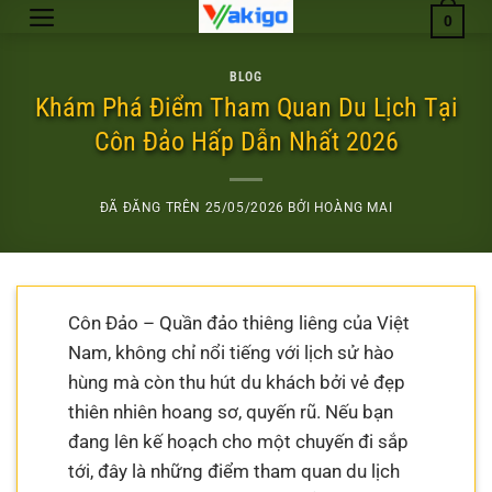
Chuyển
0
đến
nội
BLOG
dung
Khám Phá Điểm Tham Quan Du Lịch Tại
Côn Đảo Hấp Dẫn Nhất 2026
ĐÃ ĐĂNG TRÊN
25/05/2026
BỞI
HOÀNG MAI
Côn Đảo – Quần đảo thiêng liêng của Việt
Nam, không chỉ nổi tiếng với lịch sử hào
hùng mà còn thu hút du khách bởi vẻ đẹp
thiên nhiên hoang sơ, quyến rũ. Nếu bạn
đang lên kế hoạch cho một chuyến đi sắp
tới, đây là những điểm tham quan du lịch