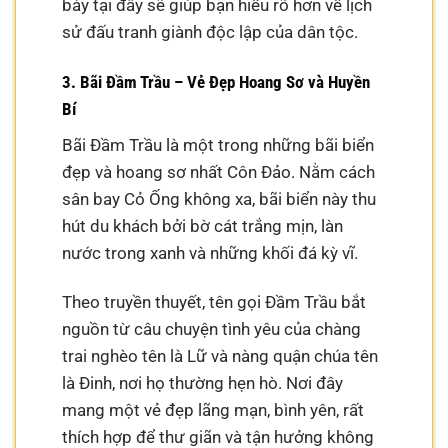
bày tại đây sẽ giúp bạn hiểu rõ hơn về lịch
sử đấu tranh giành độc lập của dân tộc.
3. Bãi Đầm Trầu – Vẻ Đẹp Hoang Sơ và Huyền
Bí
Bãi Đầm Trầu là một trong những bãi biển
đẹp và hoang sơ nhất Côn Đảo. Nằm cách
sân bay Cỏ Ống không xa, bãi biển này thu
hút du khách bởi bờ cát trắng mịn, làn
nước trong xanh và những khối đá kỳ vĩ.
Theo truyền thuyết, tên gọi Đầm Trầu bắt
nguồn từ câu chuyện tình yêu của chàng
trai nghèo tên là Lữ và nàng quận chúa tên
là Đinh, nơi họ thường hẹn hò. Nơi đây
mang một vẻ đẹp lãng mạn, bình yên, rất
thích hợp để thư giãn và tận hưởng không