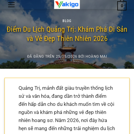
Chuyển
0
đến
nội
BLOG
dung
Điểm Du Lịch Quảng Trị: Khám Phá Di Sản
và Vẻ Đẹp Thiên Nhiên 2026
ĐÃ ĐĂNG TRÊN
25/05/2026
BỞI
HOÀNG MAI
Quảng Trị, mảnh đất giàu truyền thống lịch
sử và văn hóa, đang dần trở thành điểm
đến hấp dẫn cho du khách muốn tìm về cội
nguồn và khám phá những vẻ đẹp thiên
nhiên hoang sơ. Năm 2026, nơi đây hứa
hẹn sẽ mang đến những trải nghiệm du lịch