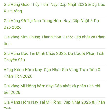
Giá Vàng Giao Thủy Hôm Nay: Cập Nhật 2026 & Dự Báo
Xu Hướng
Giá Vàng 96 Tại Nha Trang Hôm Nay: Cập Nhật & Dự
Báo 2026
Giá vàng Kim Chung Thanh Hóa 2026: Cập nhật và Phân
tích
Giá Vàng Bảo Tín Minh Châu 2026: Dự Báo & Phân Tích
Chuyên Sâu
Vàng Kitco Hôm Nay: Cập Nhật Giá Vàng Trực Tiếp &
Phân Tích 2026
Giá vàng Mi Hồng hôm nay: Cập nhật và phân tích chi
tiết 2026
Giá Vàng Hôm Nay Tại Mi Hồng: Cập Nhật 2026 & Phân
Tích