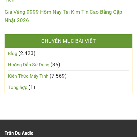
Giá Vàng 9999 Hôm Nay Tại Kim Tín Cao Bằng Cập
Nhật 2026
CHUYÊN MỤC BÀI VIẾT
(2.423)
Blog
(36)
Hướng Dẫn Sử Dụng
(7.569)
Kiến Thức Máy Tính
(1)
Tổng hợp
Trần Du Audio