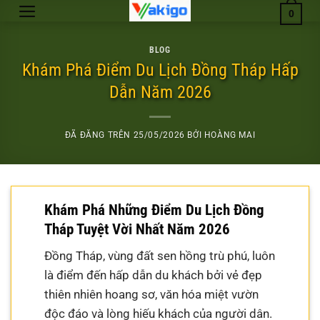
Chuyển
0
đến
nội
BLOG
dung
Khám Phá Điểm Du Lịch Đồng Tháp Hấp
Dẫn Năm 2026
ĐÃ ĐĂNG TRÊN
25/05/2026
BỞI
HOÀNG MAI
Khám Phá Những Điểm Du Lịch Đồng
Tháp Tuyệt Vời Nhất Năm 2026
Đồng Tháp, vùng đất sen hồng trù phú, luôn
là điểm đến hấp dẫn du khách bởi vẻ đẹp
thiên nhiên hoang sơ, văn hóa miệt vườn
độc đáo và lòng hiếu khách của người dân.