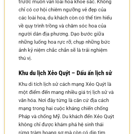
trước muôn vàn loài hoa khoe sắc. Không
chỉ có cơ hội chiêm ngưỡng vẻ đẹp của
các loài hoa, du khách còn có thể tìm hiểu
về quy trình trồng và chăm sóc hoa của
người dân địa phương. Dạo bước giữa
những luống hoa rực rỡ, chụp những bức
ảnh kỷ niệm chắc chắn sẽ là trải nghiệm
thú vị.
Khu du lịch Xẻo Quýt – Dấu ấn lịch sử
Khu di tích lịch sử cách mạng Xẻo Quýt là
một điểm đến mang nhiều giá trị lịch sử và
văn hóa. Nơi đây từng là căn cứ địa cách
mạng trong hai cuộc kháng chiến chống
Pháp và chống Mỹ. Du khách đến Xẻo Quýt
không chỉ được khám phá hệ sinh thái
rừng tràm hoang sơ mà còn có dịp tìm