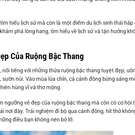
ìm hiểu lịch sử mà còn là một điểm du lịch sinh thái hấp
 khám phá lòng hang, tìm hiểu về lịch sử và tận hưởng kh
Đẹp Của Ruộng Bậc Thang
 nổi tiếng với những thửa ruộng bậc thang tuyệt đẹp, uố
, sườn núi. Vào mùa lúa chín, cả cánh đồng bừng sáng m
nhiên hùng vĩ và thơ mộng.
m ngưỡng vẻ đẹp của ruộng bậc thang mà còn có cơ hội 
i nơi đây. Trải nghiệm đi bộ qua cánh đồng, hít thở khôn
hững điều bạn không nên bỏ lỡ.