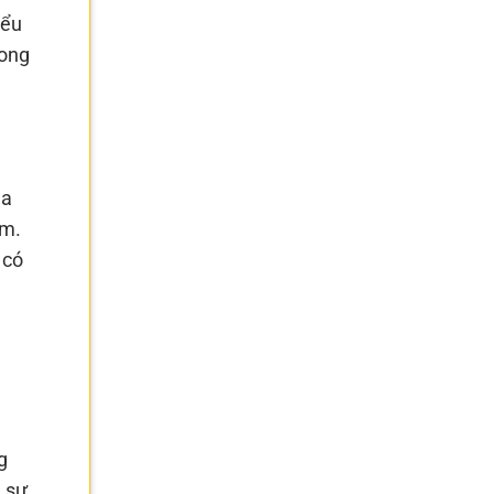
iểu
hong
Sa
ăm.
 có
g
u sự