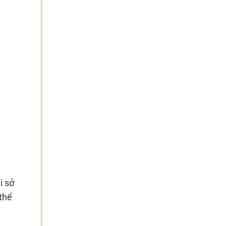
i sở
 thể