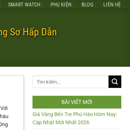
SMART WATCH
PHỤ KIỆN
BLOG
LIÊN HỆ
ng Sơ Hấp Dẫn
BÀI VIẾT MỚI
 Với
Giá Vàng Bến Tre Phú Hào Hôm Nay:
Châu
Cập Nhật Mới Nhất 2026
hững