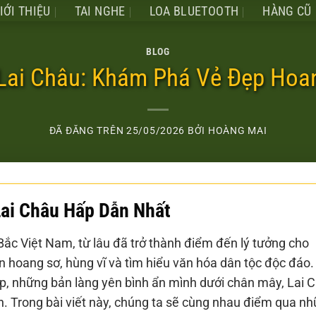
IỚI THIỆU
TAI NGHE
LOA BLUETOOTH
HÀNG CŨ
BLOG
 Lai Châu: Khám Phá Vẻ Đẹp Hoa
ĐÃ ĐĂNG TRÊN
25/05/2026
BỞI
HOÀNG MAI
Lai Châu Hấp Dẫn Nhất
 Bắc Việt Nam, từ lâu đã trở thành điểm đến lý tưởng cho
 hoang sơ, hùng vĩ và tìm hiểu văn hóa dân tộc độc đáo.
iệp, những bản làng yên bình ẩn mình dưới chân mây, Lai 
 Trong bài viết này, chúng ta sẽ cùng nhau điểm qua n