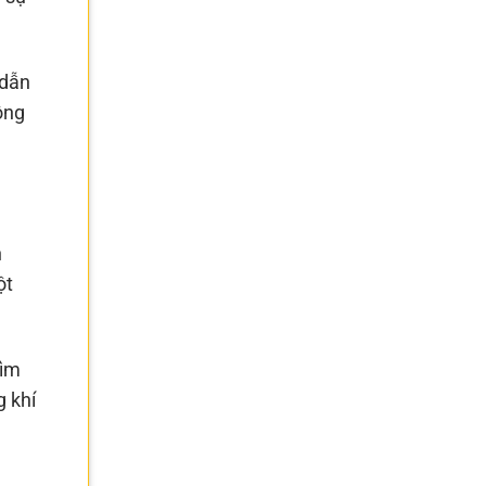
 dẫn
ông
n
ột
tìm
g khí