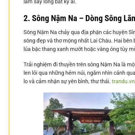
làm say lòng bất kỳ ai.
2. Sông Nậm Na – Dòng Sông Lã
Sông Nậm Na chảy qua địa phận các huyện Sìn
sông đẹp và thơ mộng nhất Lai Châu. Hai bên b
lúa bậc thang xanh mướt hoặc vàng óng tùy mù
Trải nghiệm đi thuyền trên sông Nậm Na là một
len lỏi qua những hẻm núi, ngắm nhìn cảnh quan 
lo và cảm nhận sự yên bình, thư thái.
trandu.vn