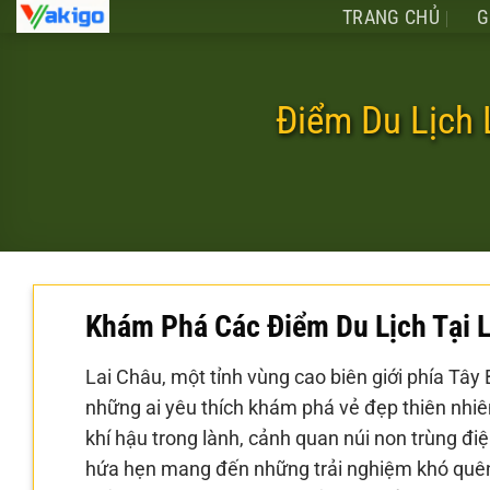
Chuyển
TRANG CHỦ
G
đến
nội
dung
Điểm Du Lịch
Khám Phá Các Điểm Du Lịch Tại 
Lai Châu, một tỉnh vùng cao biên giới phía Tây
những ai yêu thích khám phá vẻ đẹp thiên nhiên
khí hậu trong lành, cảnh quan núi non trùng đ
hứa hẹn mang đến những trải nghiệm khó quên.