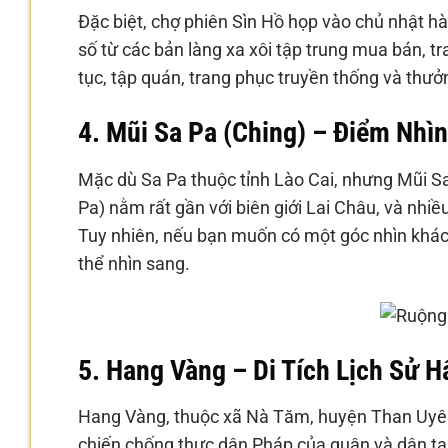
Đặc biệt, chợ phiên Sìn Hồ họp vào chủ nhật hà
số từ các bản làng xa xôi tập trung mua bán, t
tục, tập quán, trang phục truyền thống và th
4. Mũi Sa Pa (Ching) – Điểm Nhìn
Mặc dù Sa Pa thuộc tỉnh Lào Cai, nhưng Mũi Sa
Pa) nằm rất gần với biên giới Lai Châu, và nhi
Tuy nhiên, nếu bạn muốn có một góc nhìn khác
thể nhìn sang.
5. Hang Vàng – Di Tích Lịch Sử 
Hang Vàng, thuộc xã Nà Tăm, huyện Than Uyên, l
chiến chống thực dân Pháp của quân và dân ta.