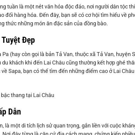
ng tuần là một nét văn hóa độc đáo, nơi người dân tộc th
rao đổi hàng hóa. Đến đây, bạn sẽ có cơ hội tìm hiểu về p
ưởng thức những món ăn đặc sản của đồng bào.
 Tuyệt Đẹp
 Pa (hay còn gọi là bản Tả Van, thuộc xã Tả Van, huyện 
ều du khách khi đến Lai Châu cũng thường kết hợp ghé th
 về Sapa, bạn có thể tìm đến những điểm cao ở Lai Châu
Hấp Dẫn
à một di tích lịch sử quan trọng, gắn liền với cuộc khán
 Nơi đây từng là căn cứ địa cách mạng, chứng kiến nhiề