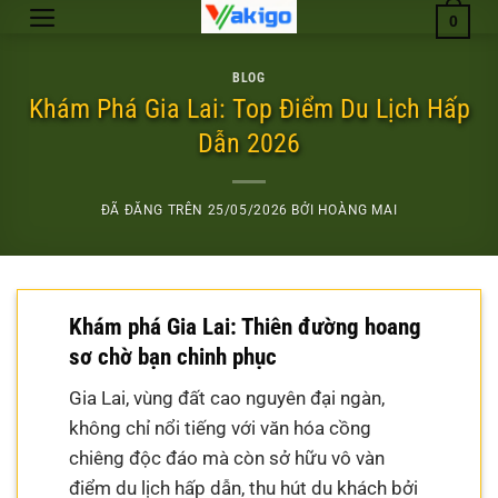
Chuyển
0
đến
nội
BLOG
dung
Khám Phá Gia Lai: Top Điểm Du Lịch Hấp
Dẫn 2026
ĐÃ ĐĂNG TRÊN
25/05/2026
BỞI
HOÀNG MAI
Khám phá Gia Lai: Thiên đường hoang
sơ chờ bạn chinh phục
Gia Lai, vùng đất cao nguyên đại ngàn,
không chỉ nổi tiếng với văn hóa cồng
chiêng độc đáo mà còn sở hữu vô vàn
điểm du lịch hấp dẫn, thu hút du khách bởi