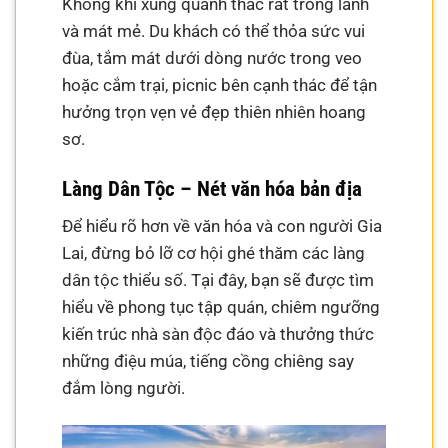
Không khí xung quanh thác rất trong lành
và mát mẻ. Du khách có thể thỏa sức vui
đùa, tắm mát dưới dòng nước trong veo
hoặc cắm trại, picnic bên cạnh thác để tận
hưởng trọn vẹn vẻ đẹp thiên nhiên hoang
sơ.
Làng Dân Tộc – Nét văn hóa bản địa
Để hiểu rõ hơn về văn hóa và con người Gia
Lai, đừng bỏ lỡ cơ hội ghé thăm các làng
dân tộc thiểu số. Tại đây, bạn sẽ được tìm
hiểu về phong tục tập quán, chiêm ngưỡng
kiến trúc nhà sàn độc đáo và thưởng thức
những điệu múa, tiếng cồng chiêng say
đắm lòng người.