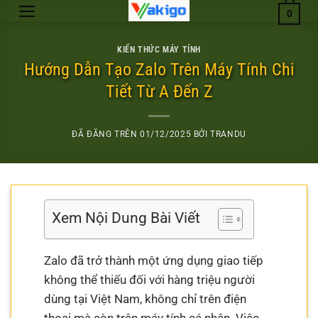
Chuyển
0
đến
nội
KIẾN THỨC MÁY TÍNH
dung
Hướng Dẫn Tạo Zalo Trên Máy Tính Chi
Tiết Từ A Đến Z
ĐÃ ĐĂNG TRÊN
01/12/2025
BỞI
TRANDU
Xem Nội Dung Bài Viết
Zalo đã trở thành một ứng dụng giao tiếp
không thể thiếu đối với hàng triệu người
dùng tại Việt Nam, không chỉ trên điện