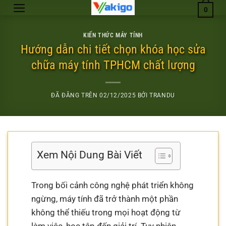
Chuyển
0
đến
nội
KIẾN THỨC MÁY TÍNH
dung
Hướng dẫn chi tiết chọn khóa học sửa
chữa máy tính TPHCM chất lượng
ĐÃ ĐĂNG TRÊN
02/12/2025
BỞI
TRANDU
Xem Nội Dung Bài Viết
Trong bối cảnh công nghệ phát triển không
ngừng, máy tính đã trở thành một phần
không thể thiếu trong mọi hoạt động từ