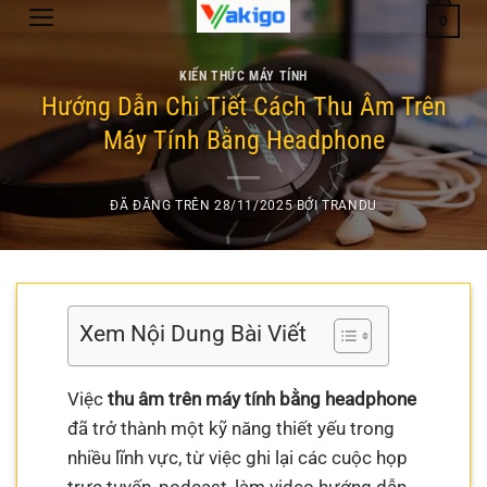
Chuyển
0
đến
nội
KIẾN THỨC MÁY TÍNH
dung
Hướng Dẫn Chi Tiết Cách Thu Âm Trên
Máy Tính Bằng Headphone
ĐÃ ĐĂNG TRÊN
28/11/2025
BỞI
TRANDU
Xem Nội Dung Bài Viết
Việc
thu âm trên máy tính bằng headphone
đã trở thành một kỹ năng thiết yếu trong
nhiều lĩnh vực, từ việc ghi lại các cuộc họp