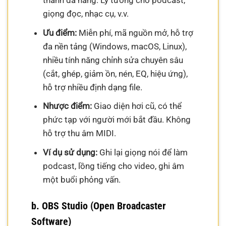
thanh đa năng. Lý tưởng cho podcast,
giọng đọc, nhạc cụ, v.v.
Ưu điểm:
Miễn phí, mã nguồn mở, hỗ trợ
đa nền tảng (Windows, macOS, Linux),
nhiều tính năng chỉnh sửa chuyên sâu
(cắt, ghép, giảm ồn, nén, EQ, hiệu ứng),
hỗ trợ nhiều định dạng file.
Nhược điểm:
Giao diện hơi cũ, có thể
phức tạp với người mới bắt đầu. Không
hỗ trợ thu âm MIDI.
Ví dụ sử dụng:
Ghi lại giọng nói để làm
podcast, lồng tiếng cho video, ghi âm
một buổi phỏng vấn.
b. OBS Studio (Open Broadcaster
Software)