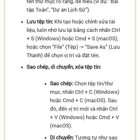
tên thư mục rõ ràng, dễ hiểu (ví dụ: “Bài
tập Toán”, “Dự án Lịch Sử”).
Lưu tệp tin:
Khi tạo hoặc chỉnh sửa tài
liệu, luôn nhớ lưu lại bằng cách nhấn Ctrl
+ S (Windows) hoặc Cmd + S (macOS),
hoặc chọn “File” (Tệp) -> “Save As” (Lưu
Thành) để chọn vị trí và đặt tên.
Sao chép, di chuyển, xóa tệp tin:
Sao chép:
Chọn tệp tin/thư
mục, nhấn Ctrl + C (Windows)
hoặc Cmd + C (macOS). Sau
đó, đến vị trí mới và nhấn Ctrl
+ V (Windows) hoặc Cmd + V
(macOS).
Di chuyển:
Tương tự như sao