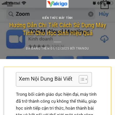
Chuyển
0
đến
nội
KIẾN THỨC MÁY TÍNH
dung
Hướng Dẫn Chi Tiết Cách Sử Dụng Máy
Tính Cho Học Sinh Hiệu Quả
ĐÃ ĐĂNG TRÊN
01/12/2025
BỞI
TRANDU
Xem Nội Dung Bài Viết
Trong bối cảnh giáo dục hiện đại, máy tính
đã trở thành công cụ không thể thiếu, giúp
học sinh tiếp cận tri thức, hoàn thành bài