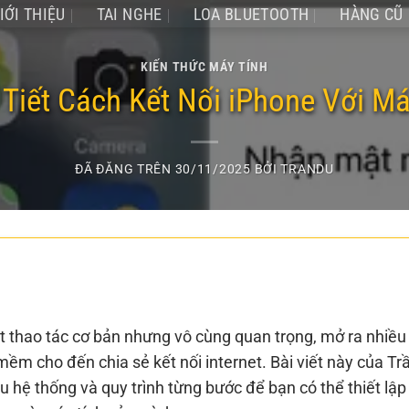
IỚI THIỆU
TAI NGHE
LOA BLUETOOTH
HÀNG CŨ
KIẾN THỨC MÁY TÍNH
Tiết Cách Kết Nối iPhone Với M
ĐÃ ĐĂNG TRÊN
30/11/2025
BỞI
TRANDU
t thao tác cơ bản nhưng vô cùng quan trọng, mở ra nhiều
mềm cho đến chia sẻ kết nối internet. Bài viết này của Tr
u hệ thống và quy trình từng bước để bạn có thể thiết lập