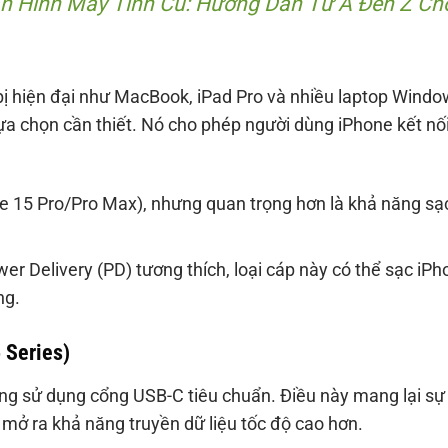
n Hình Máy Tính Cũ: Hướng Dẫn Từ A Đến Z Ch
 bị hiện đại như MacBook, iPad Pro và nhiều laptop Wind
ựa chọn cần thiết. Nó cho phép người dùng iPhone kết nố
e 15 Pro/Pro Max), nhưng quan trọng hơn là khả năng sạ
er Delivery (PD) tương thích, loại cáp này có thể sạc iPh
ng.
 Series)
ang sử dụng cổng USB-C tiêu chuẩn. Điều này mang lại sự
 mở ra khả năng truyền dữ liệu tốc độ cao hơn.