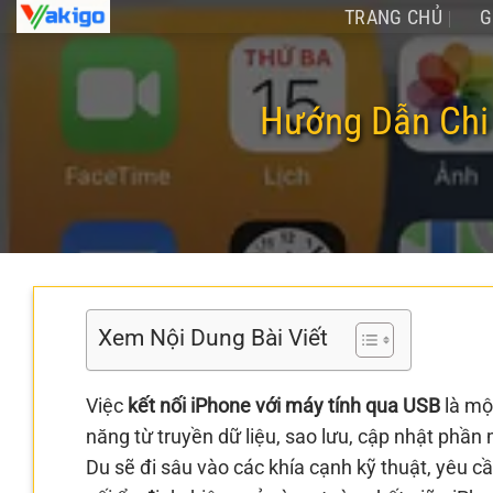
Chuyển
TRANG CHỦ
G
đến
nội
dung
Hướng Dẫn Chi 
Xem Nội Dung Bài Viết
Việc
kết nối iPhone với máy tính qua USB
là mộ
năng từ truyền dữ liệu, sao lưu, cập nhật phần 
Du sẽ đi sâu vào các khía cạnh kỹ thuật, yêu cầ