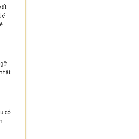
kết
để
hệ
 gỡ
 nhật
ều có
n