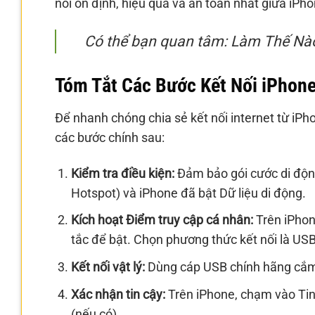
nối ổn định, hiệu quả và an toàn nhất giữa iPh
Có thể bạn quan tâm: Làm Thế Nà
Tóm Tắt Các Bước Kết Nối iPhone
Để nhanh chóng chia sẻ kết nối internet từ iP
các bước chính sau:
Kiểm tra điều kiện:
Đảm bảo gói cước di động
Hotspot) và iPhone đã bật Dữ liệu di động.
Kích hoạt Điểm truy cập cá nhân:
Trên iPhon
tắc để bật. Chọn phương thức kết nối là USB
Kết nối vật lý:
Dùng cáp USB chính hãng cắm
Xác nhận tin cậy:
Trên iPhone, chạm vào Tin
(nếu có).