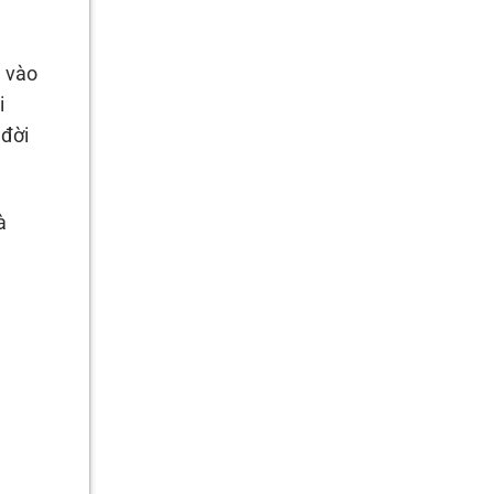
u vào
i
 đời
à