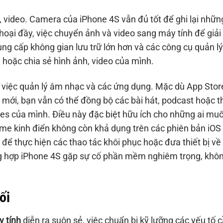
, video. Camera của iPhone 4S vẫn đủ tốt để ghi lại nhữn
hoại đầy, việc chuyển ảnh và video sang máy tính để giải
ng cấp không gian lưu trữ lớn hơn và các công cụ quản lý 
hoặc chia sẻ hình ảnh, video của mình.
ho việc quản lý âm nhạc và các ứng dụng. Mặc dù App Stor
g mới, bạn vẫn có thể đồng bộ các bài hát, podcast hoặc 
unes của mình. Điều này đặc biệt hữu ích cho những ai mu
game kinh điển không còn khả dụng trên các phiên bản iOS
 để thực hiện các thao tác khôi phục hoặc đưa thiết bị về
g hợp iPhone 4S gặp sự cố phần mềm nghiêm trọng, khô
ối
y tính
diễn ra suôn sẻ, việc chuẩn bị kỹ lưỡng các yếu tố 