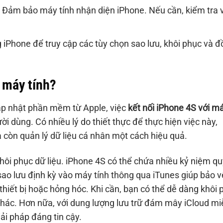
Đảm bảo máy tính nhận diện iPhone. Nếu cần, kiểm tra 
iPhone để truy cập các tùy chọn sao lưu, khôi phục và 
i máy tính?
ập nhật phần mềm từ Apple, việc
kết nối iPhone 4S với m
ời dùng. Có nhiều lý do thiết thực để thực hiện việc này,
à còn quản lý dữ liệu cá nhân một cách hiệu quả.
hôi phục dữ liệu. iPhone 4S có thể chứa nhiều kỷ niệm qu
 sao lưu định kỳ vào máy tính thông qua iTunes giúp bảo v
thiết bị hoặc hỏng hóc. Khi cần, bạn có thể dễ dàng khôi 
ị khác. Hơn nữa, với dung lượng lưu trữ đám mây iCloud mi
ải pháp đáng tin cậy.