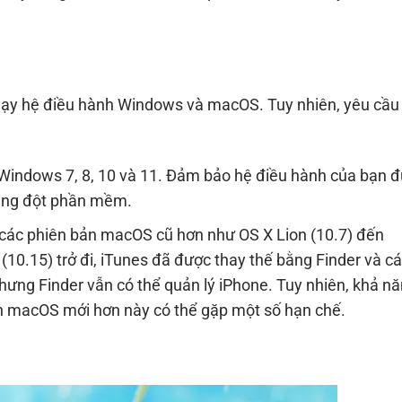
chạy hệ điều hành Windows và macOS. Tuy nhiên, yêu cầu
 Windows 7, 8, 10 và 11. Đảm bảo hệ điều hành của bạn 
xung đột phần mềm.
 các phiên bản macOS cũ hơn như OS X Lion (10.7) đến
0.15) trở đi, iTunes đã được thay thế bằng Finder và c
nhưng Finder vẫn có thể quản lý iPhone. Tuy nhiên, khả n
ản macOS mới hơn này có thể gặp một số hạn chế.