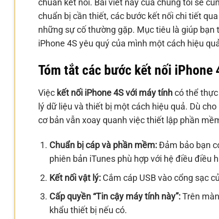
chuẩn kết nối. Bài viết này của chúng tôi sẽ c
chuẩn bị cần thiết, các bước kết nối chi tiết 
những sự cố thường gặp. Mục tiêu là giúp bạn tậ
iPhone 4S yêu quý của mình một cách hiệu quả
Tóm tắt các bước kết nối iPhone 
Việc
kết nối iPhone 4S với máy tính
có thể thực
lý dữ liệu và thiết bị một cách hiệu quả. Dù 
cơ bản vẫn xoay quanh việc thiết lập phần mềm 
Chuẩn bị cáp và phần mềm:
Đảm bảo bạn có 
phiên bản iTunes phù hợp với hệ điều điều 
Kết nối vật lý:
Cắm cáp USB vào cổng sạc của
Cấp quyền “Tin cậy máy tính này”:
Trên màn 
khẩu thiết bị nếu có.