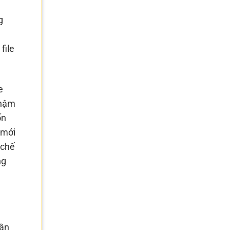
g
file
e
thậm
ốn
 mới
 chế
ng
cần