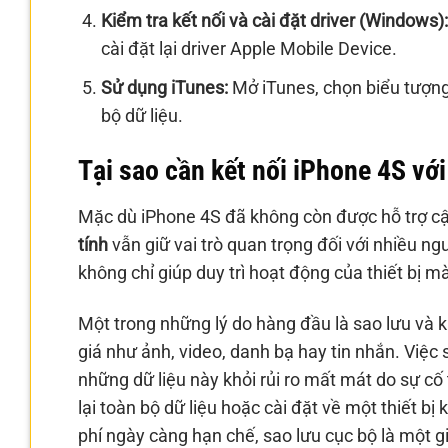
Kiểm tra kết nối và cài đặt driver (Windows):
cài đặt lại driver Apple Mobile Device.
Sử dụng iTunes:
Mở iTunes, chọn biểu tượng 
bộ dữ liệu.
Tại sao cần kết nối iPhone 4S vớ
Mặc dù iPhone 4S đã không còn được hỗ trợ c
tính
vẫn giữ vai trò quan trọng đối với nhiều ngư
không chỉ giúp duy trì hoạt động của thiết bị m
Một trong những lý do hàng đầu là sao lưu và k
giá như ảnh, video, danh bạ hay tin nhắn. Việc
những dữ liệu này khỏi rủi ro mất mát do sự cố 
lại toàn bộ dữ liệu hoặc cài đặt về một thiết b
phí ngày càng hạn chế, sao lưu cục bộ là một gi