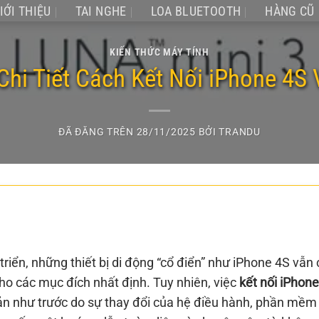
IỚI THIỆU
TAI NGHE
LOA BLUETOOTH
HÀNG CŨ
KIẾN THỨC MÁY TÍNH
hi Tiết Cách Kết Nối iPhone 4S 
ĐÃ ĐĂNG TRÊN
28/11/2025
BỞI
TRANDU
iển, những thiết bị di động “cổ điển” như iPhone 4S vẫn
ho các mục đích nhất định. Tuy nhiên, việc
kết nối iPhon
ản như trước do sự thay đổi của hệ điều hành, phần mềm