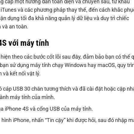
ung cấp một hướng dẫn toàn diện và chuyên sâu, từ khâu
qua iTunes và các phương pháp thay thế, đến cách khắc phụ
n dụng tối đa khả năng quản lý dữ liệu và duy trì chiếc
 và an toàn.
4S với máy tính
 hiện theo các bước cốt lõi sau đây, đảm bảo bạn có thể 
cho bạn sử dụng máy tính chạy Windows hay macOS, quy trì
và kết nối vật lý.
cáp USB 30 chân tương thích và đã cài đặt hoặc cập nh
hành máy tính của mình.
 iPhone 4S và cổng USB của máy tính.
hình iPhone, nhấn “Tin cậy” khi được hỏi, sau đó nhập m