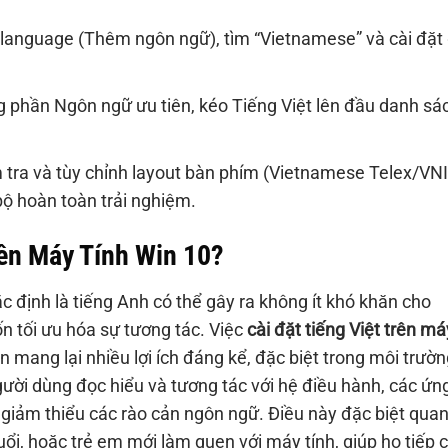
language (Thêm ngôn ngữ), tìm “Vietnamese” và cài đặt 
 phần Ngôn ngữ ưu tiên, kéo Tiếng Việt lên đầu danh sá
tra và tùy chỉnh layout bàn phím (Vietnamese Telex/VNI
ộ hoàn toàn trải nghiệm.
rên Máy Tính Win 10?
c định là tiếng Anh có thể gây ra không ít khó khăn cho
 tối ưu hóa sự tương tác. Việc
cài đặt tiếng Việt trên má
n mang lại nhiều lợi ích đáng kể, đặc biệt trong môi trườn
 người dùng đọc hiểu và tương tác với hệ điều hành, các ứn
giảm thiểu các rào cản ngôn ngữ. Điều này đặc biệt qua
uổi, hoặc trẻ em mới làm quen với máy tính, giúp họ tiếp 