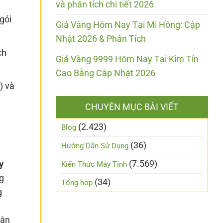
và phân tích chi tiết 2026
gói
Giá Vàng Hôm Nay Tại Mi Hồng: Cập
Nhật 2026 & Phân Tích
ch
Giá Vàng 9999 Hôm Nay Tại Kim Tín
Cao Bằng Cập Nhật 2026
) và
CHUYÊN MỤC BÀI VIẾT
(2.423)
Blog
(36)
Hướng Dẫn Sử Dụng
(7.569)
y
Kiến Thức Máy Tính
g
(34)
Tổng hợp
g
n
cận