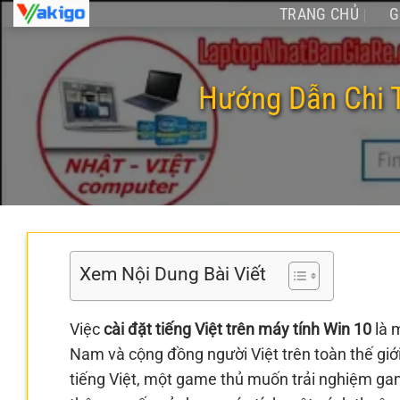
Chuyển
TRANG CHỦ
G
đến
nội
dung
Hướng Dẫn Chi T
Xem Nội Dung Bài Viết
Việc
cài đặt tiếng Việt trên máy tính Win 10
là m
Nam và cộng đồng người Việt trên toàn thế giới. 
tiếng Việt, một game thủ muốn trải nghiệm ga