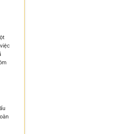
ột
việc
ã
gồm
)
hẩu
toàn