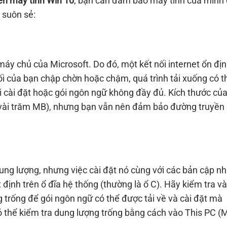
rên máy tính Win 10
, bạn cần đảm bảo máy tính của mình
 suôn sẻ:
máy chủ của Microsoft. Do đó, một kết nối internet ổn địn
ối của bạn chập chờn hoặc chậm, quá trình tải xuống có th
i cài đặt hoặc gói ngôn ngữ không đầy đủ. Kích thước của
 vài trăm MB), nhưng bạn vẫn nên đảm bảo đường truyền
ng lượng, nhưng việc cài đặt nó cùng với các bản cập nh
định trên ổ đĩa hệ thống (thường là ổ C). Hãy kiểm tra và
 trống để gói ngôn ngữ có thể được tải về và cài đặt mà
ó thể kiểm tra dung lượng trống bằng cách vào This PC (