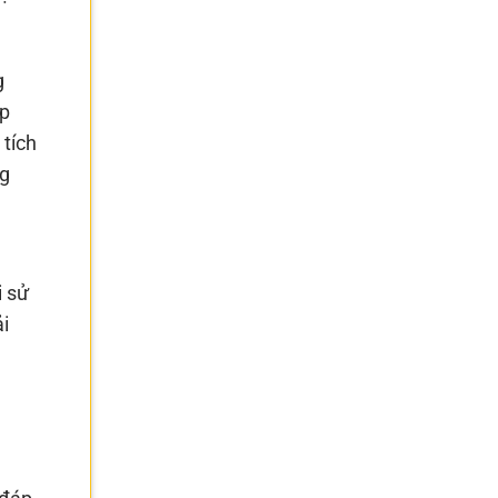
g
ập
 tích
ng
i sử
i