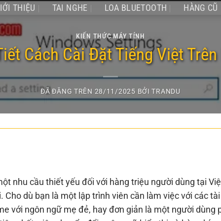
IỚI THIỆU
TAI NGHE
LOA BLUETOOTH
HÀNG CŨ
KIẾN THỨC MÁY TÍNH
iết Cách Cài Đặt Tiếng Việt Trên
ĐÃ ĐĂNG TRÊN
28/11/2025
BỞI
TRANDU
ột nhu cầu thiết yếu đối với hàng triệu người dùng tại Việ
Cho dù bạn là một lập trình viên cần làm việc với các tài 
me với ngôn ngữ mẹ đẻ, hay đơn giản là một người dùng 