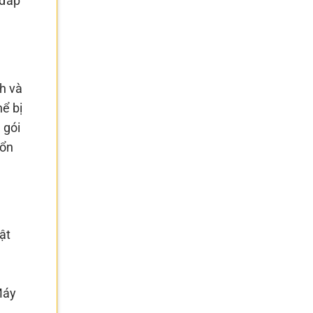
 đáp
h và
ể bị
 gói
 ổn
ật
Máy