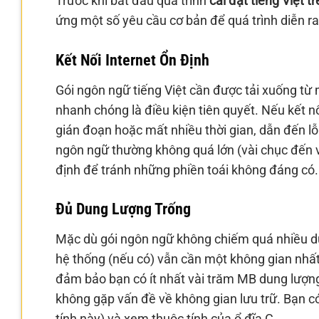
Trước khi bắt đầu quá trình
cài đặt tiếng Việt t
ứng một số yêu cầu cơ bản để quá trình diễn ra
Kết Nối Internet Ổn Định
Gói ngôn ngữ tiếng Việt cần được tải xuống từ 
nhanh chóng là điều kiện tiên quyết. Nếu kết n
gián đoạn hoặc mất nhiều thời gian, dẫn đến lỗ
ngôn ngữ thường không quá lớn (vài chục đến
định để tránh những phiền toái không đáng có.
Đủ Dung Lượng Trống
Mặc dù gói ngôn ngữ không chiếm quá nhiều du
hệ thống (nếu có) vẫn cần một không gian nhất 
đảm bảo bạn có ít nhất vài trăm MB dung lượng
không gặp vấn đề về không gian lưu trữ. Bạn c
tính này) và xem thuộc tính của ổ đĩa C.