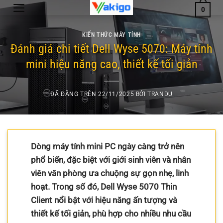
Chuyển
0
đến
nội
KIẾN THỨC MÁY TÍNH
dung
Đánh giá chi tiết Dell Wyse 5070: Máy tính
mini hiệu năng cao, thiết kế tối giản
ĐÃ ĐĂNG TRÊN
22/11/2025
BỞI
TRANDU
Dòng máy tính mini PC ngày càng trở nên
phổ biến, đặc biệt với giới sinh viên và nhân
viên văn phòng ưa chuộng sự gọn nhẹ, linh
hoạt. Trong số đó, Dell Wyse 5070 Thin
Client nổi bật với hiệu năng ấn tượng và
thiết kế tối giản, phù hợp cho nhiều nhu cầu