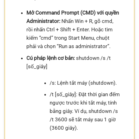
Mở Command Prompt (CMD) với quyền
Administrator:
Nhấn Win + R, gõ cmd,
rồi nhấn Ctrl + Shift + Enter. Hoặc tìm
kiếm “cmd” trong Start Menu, chuột
phải và chọn “Run as administrator”.
Cú pháp lệnh cơ bản:
shutdown /s /t
[số_giây]
/s: Lệnh tắt máy (shutdown).
/t [số_giây]: Đặt thời gian đếm
ngược trước khi tắt máy, tính
bằng giây. Ví dụ, shutdown /s
/t 3600 sẽ tắt máy sau 1 giờ
(3600 giây).