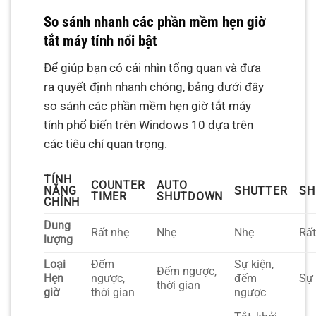
So sánh nhanh các phần mềm hẹn giờ
tắt máy tính nổi bật
Để giúp bạn có cái nhìn tổng quan và đưa
ra quyết định nhanh chóng, bảng dưới đây
so sánh các phần mềm hẹn giờ tắt máy
tính phổ biến trên Windows 10 dựa trên
các tiêu chí quan trọng.
TÍNH
COUNTER
AUTO
NĂNG
SHUTTER
SH
TIMER
SHUTDOWN
CHÍNH
Dung
Rất nhẹ
Nhẹ
Nhẹ
Rất
lượng
Loại
Đếm
Sự kiện,
Đếm ngược,
Hẹn
ngược,
đếm
Sự 
thời gian
giờ
thời gian
ngược