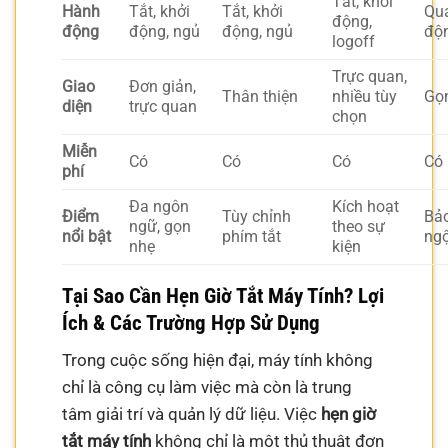
Tắt, khởi
Hành
Tắt, khởi
Tắt, khởi
Quả
động,
động
động, ngủ
động, ngủ
độ
logoff
Trực quan,
Giao
Đơn giản,
Thân thiện
nhiều tùy
Gọ
diện
trực quan
chọn
Miễn
Có
Có
Có
Có
phí
Đa ngôn
Kích hoạt
Điểm
Tùy chỉnh
Bảo
ngữ, gọn
theo sự
nổi bật
phím tắt
ngộ
nhẹ
kiện
Tại Sao Cần Hẹn Giờ Tắt Máy Tính? Lợi
Ích & Các Trường Hợp Sử Dụng
Trong cuộc sống hiện đại, máy tính không
chỉ là công cụ làm việc mà còn là trung
tâm giải trí và quản lý dữ liệu. Việc
hẹn giờ
tắt máy tính
không chỉ là một thủ thuật đơn