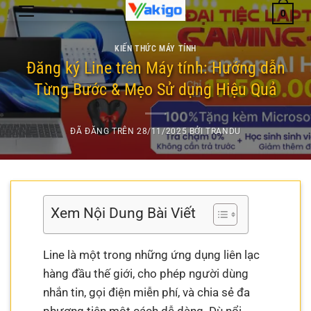
Chuyển
0
đến
nội
KIẾN THỨC MÁY TÍNH
dung
Đăng ký Line trên Máy tính: Hướng dẫn
Từng Bước & Mẹo Sử dụng Hiệu Quả
ĐÃ ĐĂNG TRÊN
28/11/2025
BỞI
TRANDU
Xem Nội Dung Bài Viết
Line là một trong những ứng dụng liên lạc
hàng đầu thế giới, cho phép người dùng
nhắn tin, gọi điện miễn phí, và chia sẻ đa