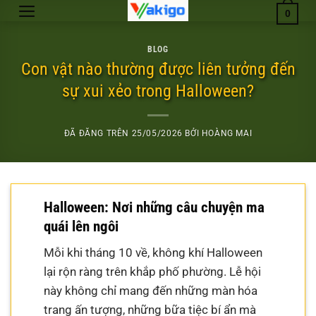
Chuyển
0
đến
nội
BLOG
dung
Con vật nào thường được liên tưởng đến
sự xui xẻo trong Halloween?
ĐÃ ĐĂNG TRÊN
25/05/2026
BỞI
HOÀNG MAI
Halloween: Nơi những câu chuyện ma
quái lên ngôi
Mỗi khi tháng 10 về, không khí Halloween
lại rộn ràng trên khắp phố phường. Lễ hội
này không chỉ mang đến những màn hóa
trang ấn tượng, những bữa tiệc bí ẩn mà