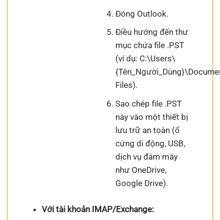
Đóng Outlook.
Điều hướng đến thư
mục chứa file .PST
(ví dụ: C:\Users\
{Tên_Người_Dùng}\Documen
Files).
Sao chép file .PST
này vào một thiết bị
lưu trữ an toàn (ổ
cứng di động, USB,
dịch vụ đám mây
như OneDrive,
Google Drive).
Với tài khoản IMAP/Exchange: