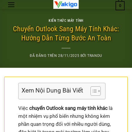
Chuyển
0
đến
nội
KIẾN THỨC MÁY TÍNH
dung
Chuyển Outlook Sang Máy Tính Khác:
Hướng Dẫn Từng Bước An Toàn
ĐÃ ĐĂNG TRÊN
28/11/2025
BỞI
TRANDU
Xem Nội Dung Bài Viết
Việc
chuyển Outlook sang máy tính khác
là
một nhiệm vụ phổ biến nhưng không kém
phần quan trọng đối với nhiều người dùng,