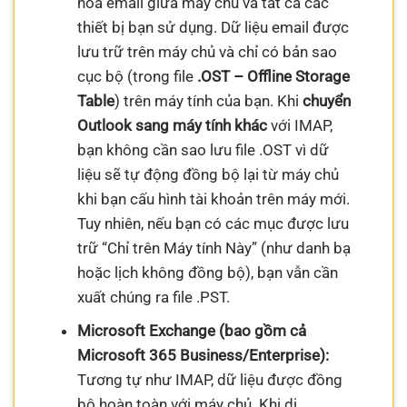
hóa email giữa máy chủ và tất cả các
thiết bị bạn sử dụng. Dữ liệu email được
lưu trữ trên máy chủ và chỉ có bản sao
cục bộ (trong file
.OST – Offline Storage
Table
) trên máy tính của bạn. Khi
chuyển
Outlook sang máy tính khác
với IMAP,
bạn không cần sao lưu file .OST vì dữ
liệu sẽ tự động đồng bộ lại từ máy chủ
khi bạn cấu hình tài khoản trên máy mới.
Tuy nhiên, nếu bạn có các mục được lưu
trữ “Chỉ trên Máy tính Này” (như danh bạ
hoặc lịch không đồng bộ), bạn vẫn cần
xuất chúng ra file .PST.
Microsoft Exchange (bao gồm cả
Microsoft 365 Business/Enterprise):
Tương tự như IMAP, dữ liệu được đồng
bộ hoàn toàn với máy chủ. Khi di